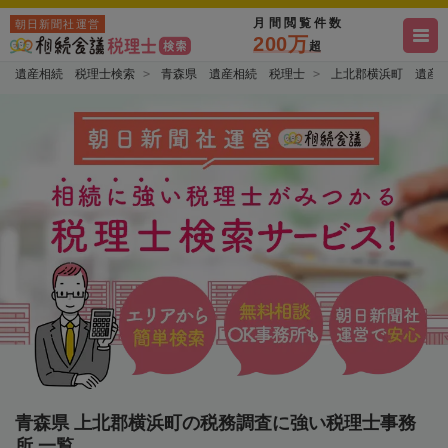
月間閲覧件数
朝日新聞社運営
200万
超
遺産相続 税理士検索
青森県 遺産相続 税理士
上北郡横浜町 遺産
青森県 上北郡横浜町の税務調査に強い税理士事務
所 一覧