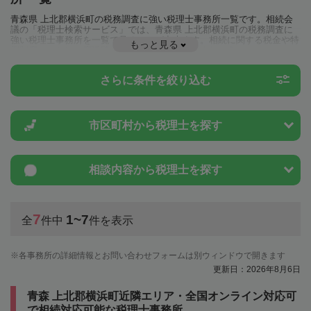
青森県 上北郡横浜町の税務調査に強い税理士事務所一覧です。相続会
議の「税理士検索サービス」では、青森県 上北郡横浜町の税務調査に
強い税理士事務所を一覧で見ることが出来ます。相続に関する税金や特
もっと見る
例制度のことは一度近隣の税理士に相談してみましょう。
さらに条件を絞り込む
市区町村から
税理士を探す
相談内容から
税理士を探す
7
1~7
全
件中
件を表示
各事務所の詳細情報とお問い合わせフォームは別ウィンドウで開きます
更新日：2026年8月6日
青森 上北郡横浜町近隣エリア・全国オンライン対応可
で相続対応可能な税理士事務所