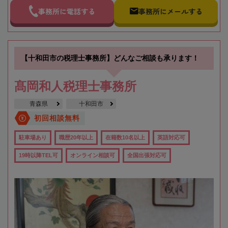
事務所に電話する
事務所にメールする
【十和田市の税理士事務所】どんなご相談も承ります！
髙岡和人税理士事務所
青森県
十和田市
初回相談無料
駐車場あり
職歴20年以上
在籍数10名以上
英語対応可
19時以降TEL可
オンライン相談可
全国出張対応可