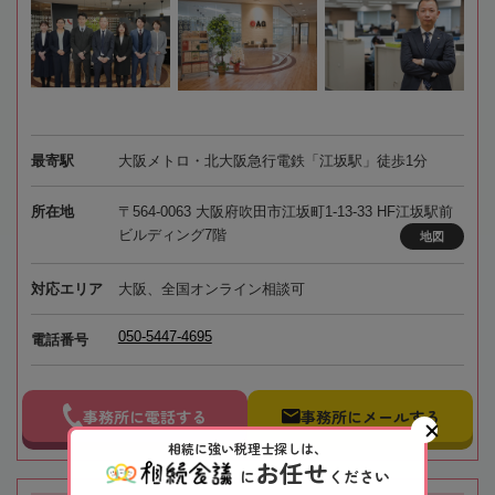
最寄駅
大阪メトロ・北大阪急行電鉄「江坂駅」徒歩1分
所在地
〒564-0063 大阪府吹田市江坂町1-13-33 HF江坂駅前
ビルディング7階
地図
対応エリア
大阪、全国オンライン相談可
050-5447-4695
電話番号
事務所に電話する
事務所にメールする
相続に強い税理士探しは、
お任せ
に
ください