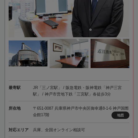
最寄駅
JR「三ノ宮駅」 / 阪急電鉄・阪神電鉄「神戸三宮
駅」 / 神戸市営地下鉄「三宮駅」各徒歩3分
所在地
〒651-0087 兵庫県神戸市中央区御幸通8-1-6 神戸国際
会館17階
地図
対応エリア
兵庫、全国オンライン相談可