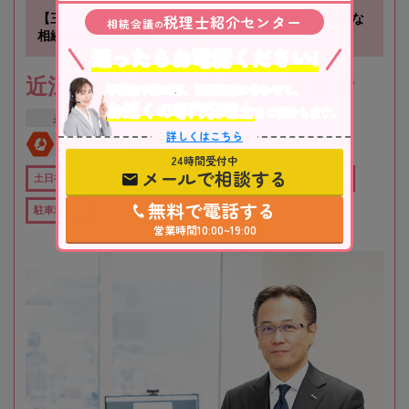
税理士紹介センター
【三ノ宮駅徒歩3分】銀行顧問経験のある税理士が適切な
相続会議
の
相続税対策をご提案
迷ったらお電話ください!
近江清秀公認会計士税理士事務所
不動産や株式等、相続資産に合わせて、
お近くの専門税理士
をご紹介します。
兵庫県
神戸市
三ノ宮駅
詳しくはこちら
全国対応
初回相談無料
24時間受付中
メールで相談する
土日祝OK
オンライン相談可
役所から近い
職歴20年以上
無料で電話する
駐車場あり
営業時間10:00~19:00