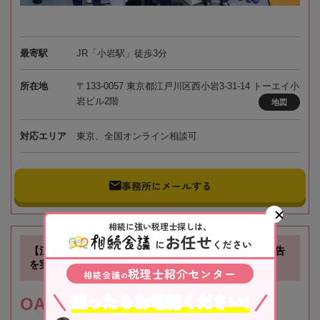
最寄駅
JR「小岩駅」徒歩3分
所在地
〒133-0057 東京都江戸川区西小岩3-31-14 トーエイ小
岩ビル2階
地図
対応エリア
東京、全国オンライン相談可
事務所にメールする
相続に強い税理士探しは、
お任せ
に
ください
【江坂駅徒歩1分】お客様に寄り添い、確かな相続税申告
を実現します！
税理士紹介センター
相続会議
の
迷ったらお電話ください!
OAG税理士法人 大阪