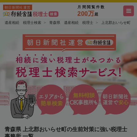
月間閲覧件数
朝日新聞社運営
200万
超
遺産相続 税理士検索
青森県 遺産相続 税理士
上北郡おいらせ町 
青森県 上北郡おいらせ町の生前対策に強い税理士
事務所 一覧