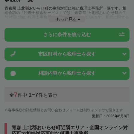
青森県 上北郡おいらせ町の生前対策に強い税理士事務所一覧です。相
続会議の「税理士検索サービス」では、青森県 上北郡おいらせ町の生
前対策に強い税理士事務所を一覧で見ることが出来ます。相続に関する
もっと見る
税金や特例制度のことは一度近隣の税理士に相談してみましょう。
さらに条件を絞り込む
市区町村から
税理士を探す
相談内容から
税理士を探す
7
1~7
全
件中
件を表示
各事務所の詳細情報とお問い合わせフォームは別ウィンドウで開きます
更新日：2026年8月8日
青森 上北郡おいらせ町近隣エリア・全国オンライン対
応可で相続対応可能な税理士事務所