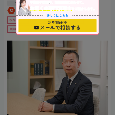
不動産や株式等、相続資産に合わせて、
大阪府
吹田市
江坂駅
お近くの専門税理士
をご紹介します。
全国対応
初回相談無料
詳しくはこちら
役所から近い
在籍数10名以上
オンライン相談可
24時間受付中
メールで相談する
全国出張対応可
女性税理士在籍