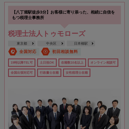
【八丁堀駅徒歩3分】お客様に寄り添った、相続に自信を
もつ税理士事務所
税理士法人トゥモローズ
東京都
中央区
日本橋駅
全国対応
初回相談無料
19時以降TEL可
土日祝OK
在籍数10名以上
オンライン相談可
全国出張対応可
行政書士在籍
女性税理士在籍