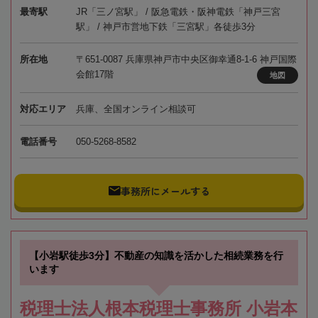
最寄駅
JR「三ノ宮駅」 / 阪急電鉄・阪神電鉄「神戸三宮
駅」 / 神戸市営地下鉄「三宮駅」各徒歩3分
所在地
〒651-0087 兵庫県神戸市中央区御幸通8-1-6 神戸国際
会館17階
地図
対応エリア
兵庫、全国オンライン相談可
電話番号
050-5268-8582
事務所にメールする
【小岩駅徒歩3分】不動産の知識を活かした相続業務を行
います
税理士法人根本税理士事務所 小岩本