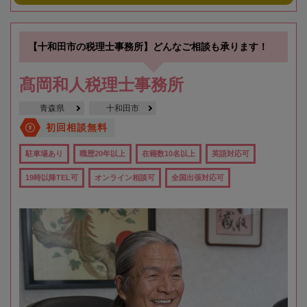
【十和田市の税理士事務所】どんなご相談も承ります！
髙岡和人税理士事務所
青森県
十和田市
初回相談無料
駐車場あり
職歴20年以上
在籍数10名以上
英語対応可
19時以降TEL可
オンライン相談可
全国出張対応可