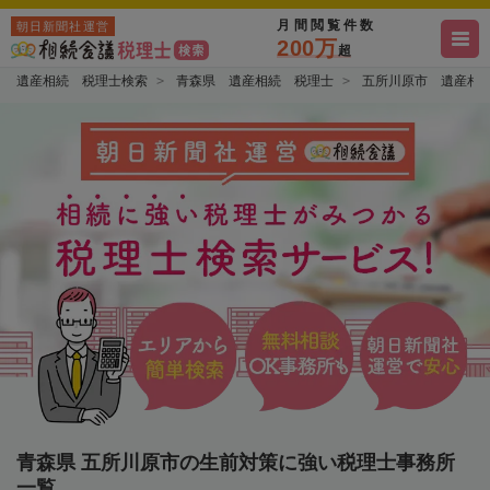
月間閲覧件数
朝日新聞社運営
200万
超
遺産相続 税理士検索
青森県 遺産相続 税理士
五所川原市 遺産相
青森県 五所川原市の生前対策に強い税理士事務所
一覧