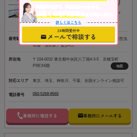
不動産や株式等、相続資産に合わせて、
お近くの専門税理士
をご紹介します。
詳しくはこちら
24時間受付中
メールで相談する
最寄駅
JR京葉線、東京メトロ「八丁堀駅」徒歩3分、都営浅
草線「宝町駅」徒歩4分
所在地
〒104-0032 東京都中央区八丁堀4-3-5 京橋宝町
PREX6階
地図
対応エリア
東京、埼玉、神奈川、千葉、全国オンライン相談可
050-5268-8565
電話番号
事務所に電話する
事務所にメールする