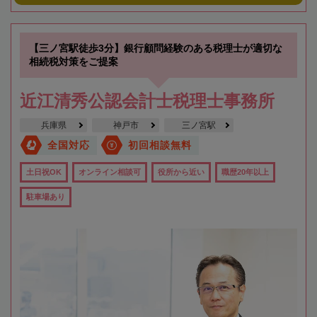
【三ノ宮駅徒歩3分】銀行顧問経験のある税理士が適切な
相続税対策をご提案
近江清秀公認会計士税理士事務所
兵庫県
神戸市
三ノ宮駅
全国対応
初回相談無料
土日祝OK
オンライン相談可
役所から近い
職歴20年以上
駐車場あり