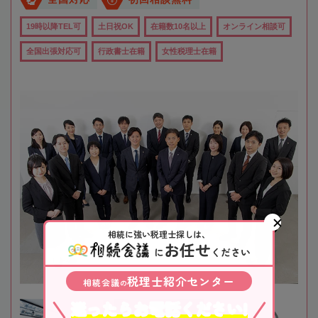
19時以降TEL可
土日祝OK
在籍数10名以上
オンライン相談可
全国出張対応可
行政書士在籍
女性税理士在籍
相続に強い税理士探しは、
お任せ
に
ください
税理士紹介センター
相続会議
の
迷ったらお電話ください!