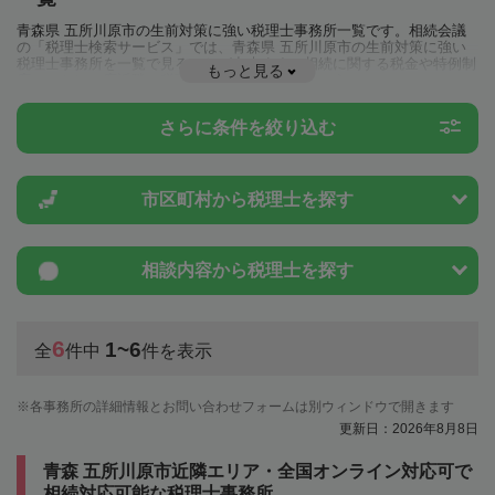
青森県 五所川原市の生前対策に強い税理士事務所一覧です。相続会議
の「税理士検索サービス」では、青森県 五所川原市の生前対策に強い
税理士事務所を一覧で見ることが出来ます。相続に関する税金や特例制
もっと見る
度のことは一度近隣の税理士に相談してみましょう。
さらに条件を絞り込む
市区町村から
税理士を探す
相談内容から
税理士を探す
6
1~6
全
件中
件を表示
各事務所の詳細情報とお問い合わせフォームは別ウィンドウで開きます
更新日：2026年8月8日
青森 五所川原市近隣エリア・全国オンライン対応可で
相続対応可能な税理士事務所