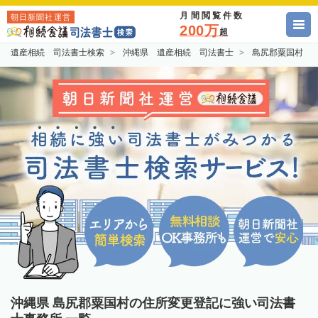
月間閲覧件数
朝日新聞社運営
200万
超
遺産相続 司法書士検索
沖縄県 遺産相続 司法書士
島尻郡粟国村 
沖縄県 島尻郡粟国村の住所変更登記に強い司法書