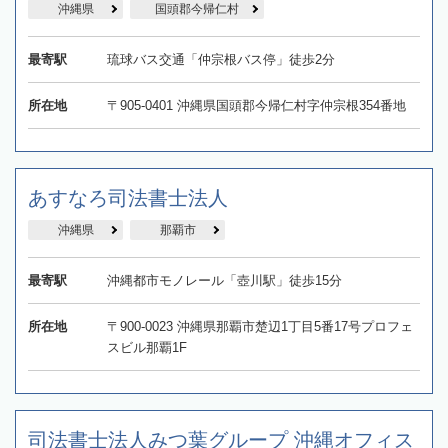
沖縄県
国頭郡今帰仁村
最寄駅
琉球バス交通「仲宗根バス停」徒歩2分
所在地
〒905-0401 沖縄県国頭郡今帰仁村字仲宗根354番地
あすなろ司法書士法人
沖縄県
那覇市
最寄駅
沖縄都市モノレール「壺川駅」徒歩15分
所在地
〒900-0023 沖縄県那覇市楚辺1丁目5番17号プロフェ
スビル那覇1F
司法書士法人みつ葉グループ 沖縄オフィス