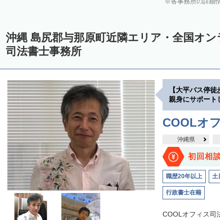
各事務所の詳細
沖縄 島尻郡与那原町近隣エリア・全国オ
司法書士事務所
【大平バス停徒
親身にサポート
COOLオ
沖縄県
初回相
職歴20年以上
土
行政書士在籍
COOLオフィス