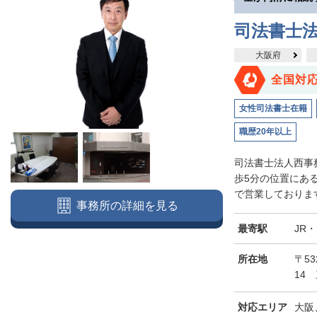
司法書士
大阪府
全国対
女性司法書士在籍
職歴20年以上
司法書士法人西事
歩5分の位置にあ
で営業しております
事務所の詳細を見る
最寄駅
JR
所在地
〒5
14
対応エリア
大阪