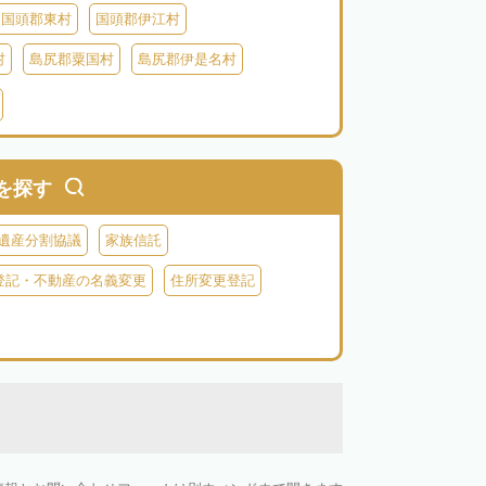
国頭郡東村
国頭郡伊江村
村
島尻郡粟国村
島尻郡伊是名村
村
八重山郡竹富町
八重山郡与那国町
を探す
遺産分割協議
家族信託
登記・不動産の名義変更
住所変更登記