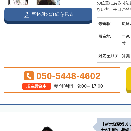
の位置にある司法
ない方、平日に登記
事務所の詳細を見る
最寄駅
琉球
所在地
〒90
号
対応エリア
沖縄
050-5448-4602
受付時間 9:00～17:00
現在営業中
【新大阪駅徒歩
士が円滑に相続