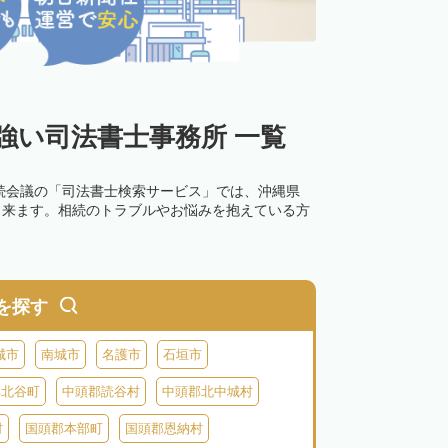
強い司法書士事務所 一覧
続会議の「司法書士検索サービス」では、沖縄県
出来ます。相続のトラブルやお悩みを抱えている方
を探す
城市
南城市
名護市
石垣市
郡北谷町
中頭郡読谷村
中頭郡北中城村
村
国頭郡本部町
国頭郡恩納村