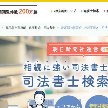
200
相続会議トップ
弁護士検索
間閲覧件数
万
超
島尻郡与那原町 遺産相続 司法書士
島尻郡与那原町 相続手続き 司法