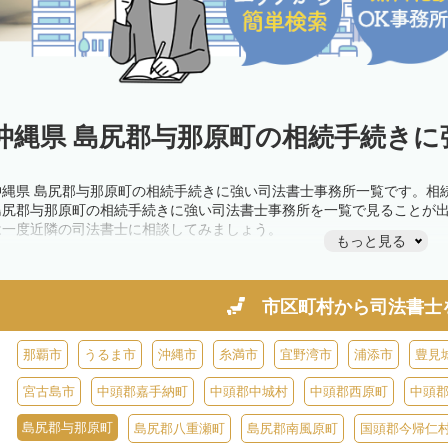
沖縄県 島尻郡与那原町の相続手続きに
沖縄県 島尻郡与那原町の相続手続きに強い司法書士事務所一覧です。相
島尻郡与那原町の相続手続きに強い司法書士事務所を一覧で見ることが
は一度近隣の司法書士に相談してみましょう。
もっと見る
市区町村から
司法書士
那覇市
うるま市
沖縄市
糸満市
宜野湾市
浦添市
豊見
宮古島市
中頭郡嘉手納町
中頭郡中城村
中頭郡西原町
中頭
島尻郡与那原町
島尻郡八重瀬町
島尻郡南風原町
国頭郡今帰仁