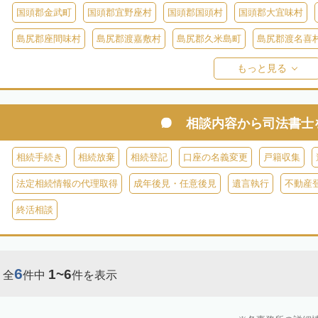
国頭郡金武町
国頭郡宜野座村
国頭郡国頭村
国頭郡大宜味村
島尻郡座間味村
島尻郡渡嘉敷村
島尻郡久米島町
島尻郡渡名喜
島尻郡伊平屋村
島尻郡南大東村
島尻郡北大東村
宮古郡多良間
もっと見る
相談内容から
司法書士
相続手続き
相続放棄
相続登記
口座の名義変更
戸籍収集
法定相続情報の代理取得
成年後見・任意後見
遺言執行
不動産
終活相談
6
1~6
全
件中
件を表示