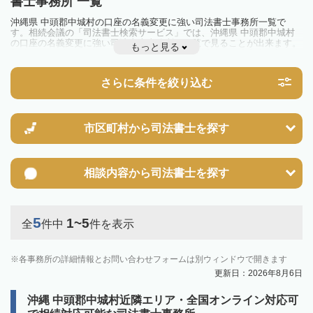
書士事務所 一覧
沖縄県 中頭郡中城村の口座の名義変更に強い司法書士事務所一覧で
す。相続会議の「司法書士検索サービス」では、沖縄県 中頭郡中城村
の口座の名義変更に強い司法書士事務所を一覧で見ることが出来ます。
もっと見る
相続のトラブルやお悩みを抱えている方は一度近隣の司法書士に相談し
てみましょう。
さらに条件を絞り込む
市区町村から
司法書士を探す
相談内容から
司法書士を探す
5
1~5
全
件中
件を表示
各事務所の詳細情報とお問い合わせフォームは別ウィンドウで開きます
更新日：2026年8月6日
沖縄 中頭郡中城村近隣エリア・全国オンライン対応可