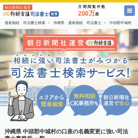
月間閲覧件数
朝日新聞社運営
200万
超
遺産相続 司法書士検索
沖縄県 遺産相続 司法書士
中頭郡中城村 
沖縄県 中頭郡中城村の口座の名義変更に強い司法