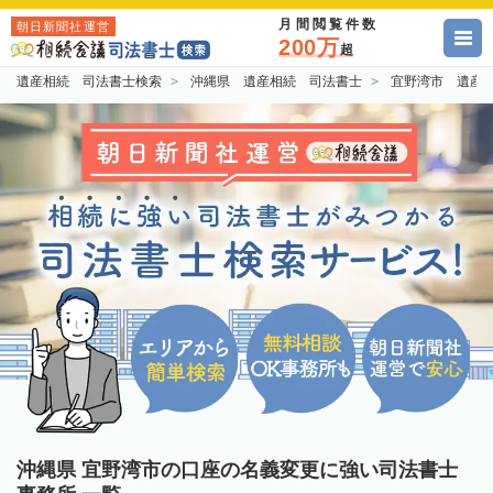
月間閲覧件数
朝日新聞社運営
200万
超
遺産相続 司法書士検索
沖縄県 遺産相続 司法書士
宜野湾市 遺産
沖縄県 宜野湾市の口座の名義変更に強い司法書士