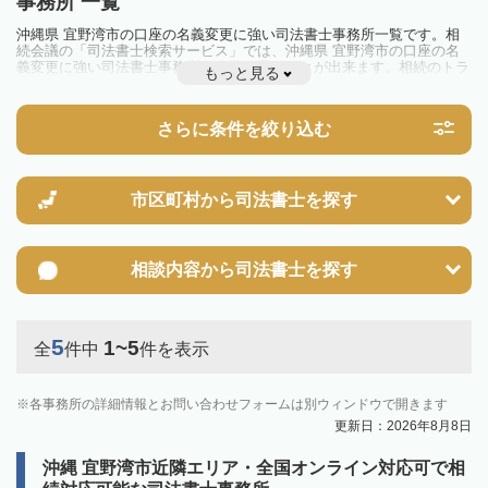
事務所 一覧
沖縄県 宜野湾市の口座の名義変更に強い司法書士事務所一覧です。相
続会議の「司法書士検索サービス」では、沖縄県 宜野湾市の口座の名
義変更に強い司法書士事務所を一覧で見ることが出来ます。相続のトラ
もっと見る
ブルやお悩みを抱えている方は一度近隣の司法書士に相談してみましょ
う。
さらに条件を絞り込む
市区町村から
司法書士を探す
相談内容から
司法書士を探す
5
1~5
全
件中
件を表示
各事務所の詳細情報とお問い合わせフォームは別ウィンドウで開きます
更新日：2026年8月8日
沖縄 宜野湾市近隣エリア・全国オンライン対応可で相