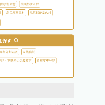
国頭郡東村
国頭郡伊江村
村
島尻郡粟国村
島尻郡伊是名村
村
八重山郡竹富町
八重山郡与那国町
を探す
遺産分割協議
家族信託
登記・不動産の名義変更
住所変更登記