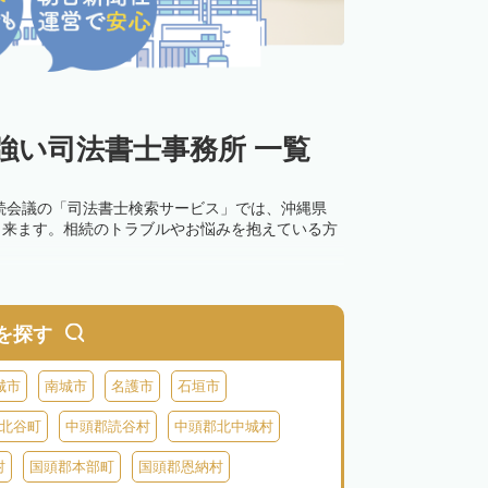
強い司法書士事務所 一覧
続会議の「司法書士検索サービス」では、沖縄県
出来ます。相続のトラブルやお悩みを抱えている方
を探す
城市
南城市
名護市
石垣市
北谷町
中頭郡読谷村
中頭郡北中城村
村
国頭郡本部町
国頭郡恩納村