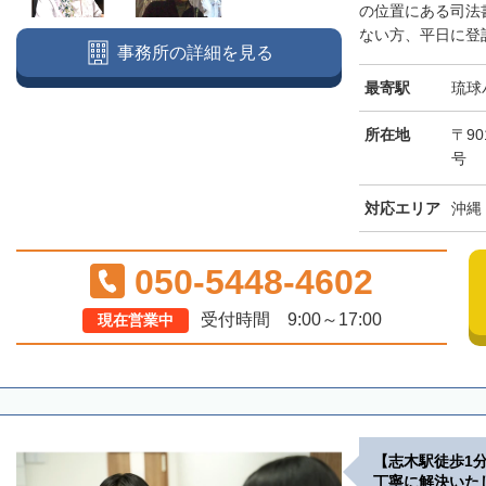
の位置にある司法
ない方、平日に登記
事務所の詳細を見る
最寄駅
琉球
所在地
〒90
号
対応エリア
沖縄
050-5448-4602
受付時間 9:00～17:00
現在営業中
【志木駅徒歩1
丁寧に解決いた