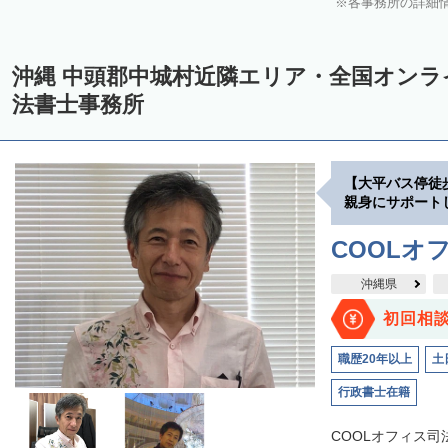
各事務所の詳細
沖縄 中頭郡中城村近隣エリア・全国オン
法書士事務所
【大平バス停徒
親身にサポート
COOLオ
沖縄県
初回相
職歴20年以上
土
行政書士在籍
COOLオフィス