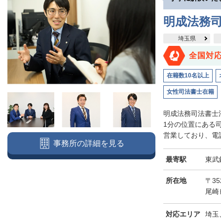
明成法務司
埼玉県
全国対
在籍数10名以上
女性司法書士在籍
明成法務司法書士
1分の位置にある
営業しており、電話
事務所の詳細を見る
最寄駅
東武
所在地
〒3
尾崎
対応エリア
埼玉