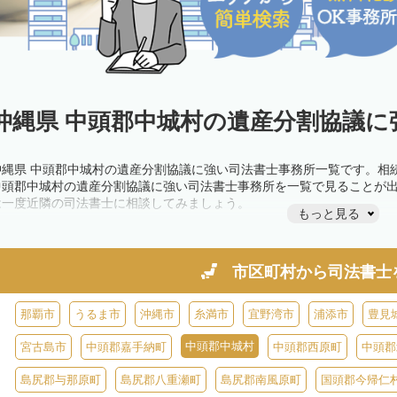
沖縄県 中頭郡中城村の遺産分割協議に
沖縄県 中頭郡中城村の遺産分割協議に強い司法書士事務所一覧です。相
中頭郡中城村の遺産分割協議に強い司法書士事務所を一覧で見ることが
は一度近隣の司法書士に相談してみましょう。
もっと見る
市区町村から
司法書士
那覇市
うるま市
沖縄市
糸満市
宜野湾市
浦添市
豊見
中頭郡中城村
宮古島市
中頭郡嘉手納町
中頭郡西原町
中頭郡
島尻郡与那原町
島尻郡八重瀬町
島尻郡南風原町
国頭郡今帰仁