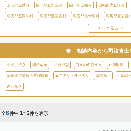
国頭郡金武町
国頭郡宜野座村
国頭郡国頭村
国頭郡大宜味村
島尻郡座間味村
島尻郡渡嘉敷村
島尻郡久米島町
島尻郡渡名喜
島尻郡伊平屋村
島尻郡南大東村
島尻郡北大東村
宮古郡多良間
もっと見る
相談内容から
司法書士
相続手続き
相続放棄
相続登記
口座の名義変更
戸籍収集
法定相続情報の代理取得
成年後見・任意後見
遺言執行
不動産
終活相談
6
1~6
全
件中
件を表示