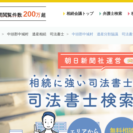
200
相続会議トップ
弁護士検索
間閲覧件数
万
超
中頭郡中城村 遺産相続 司法書士
中頭郡中城村 遺産分割協議 司法書