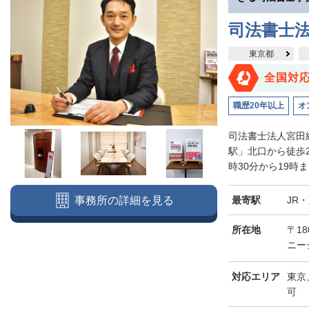
司法書士
東京都
全国対
職歴20年以上
オ
司法書士法人宮田
駅」北口から徒歩
時30分から19時
最寄駅
JR
事務所の詳細を見る
所在地
〒18
ニー
対応エリア
東京
可