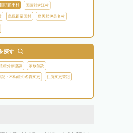
国頭郡東村
国頭郡伊江村
村
島尻郡粟国村
島尻郡伊是名村
村
八重山郡竹富町
八重山郡与那国町
を探す
遺産分割協議
家族信託
登記・不動産の名義変更
住所変更登記