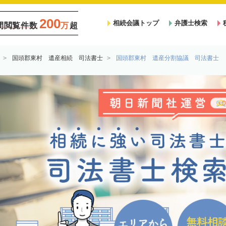
200
相続会議トップ
弁護士検索
間閲覧件数
万
超
国頭郡東村 遺産相続 司法書士
国頭郡東村 遺産分割協議 司法書士