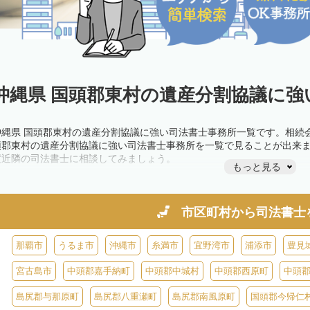
沖縄県 国頭郡東村の遺産分割協議に強
沖縄県 国頭郡東村の遺産分割協議に強い司法書士事務所一覧です。相続
頭郡東村の遺産分割協議に強い司法書士事務所を一覧で見ることが出来
度近隣の司法書士に相談してみましょう。
もっと見る
市区町村から
司法書士
那覇市
うるま市
沖縄市
糸満市
宜野湾市
浦添市
豊見
宮古島市
中頭郡嘉手納町
中頭郡中城村
中頭郡西原町
中頭
島尻郡与那原町
島尻郡八重瀬町
島尻郡南風原町
国頭郡今帰仁