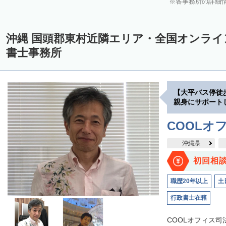
各事務所の詳細
沖縄 国頭郡東村近隣エリア・全国オンラ
書士事務所
【大平バス停徒
親身にサポート
COOLオ
沖縄県
初回相
職歴20年以上
土
行政書士在籍
COOLオフィス