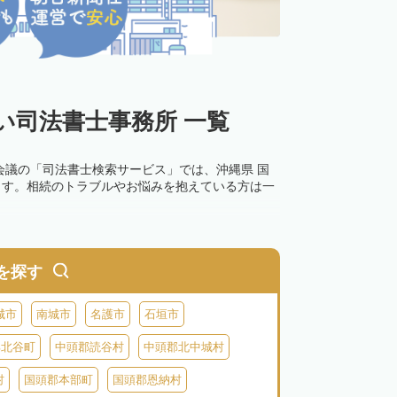
い司法書士事務所 一覧
会議の「司法書士検索サービス」では、沖縄県 国
ます。相続のトラブルやお悩みを抱えている方は一
を探す
城市
南城市
名護市
石垣市
郡北谷町
中頭郡読谷村
中頭郡北中城村
村
国頭郡本部町
国頭郡恩納村