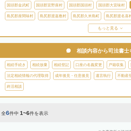
国頭郡金武町
国頭郡宜野座村
国頭郡国頭村
国頭郡大宜味村
島尻郡座間味村
島尻郡渡嘉敷村
島尻郡久米島町
島尻郡渡名喜
島尻郡伊平屋村
島尻郡南大東村
島尻郡北大東村
宮古郡多良間
もっと見る
相談内容から
司法書士
相続手続き
相続放棄
相続登記
口座の名義変更
戸籍収集
法定相続情報の代理取得
成年後見・任意後見
遺言執行
不動産
終活相談
6
1~6
全
件中
件を表示