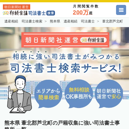
月間閲覧件数
朝日新聞社運営
200万
超
遺産相続 司法書士検索
熊本県 遺産相続 司法書士
葦北郡芦北町 
熊本県 葦北郡芦北町の戸籍収集に強い司法書士事