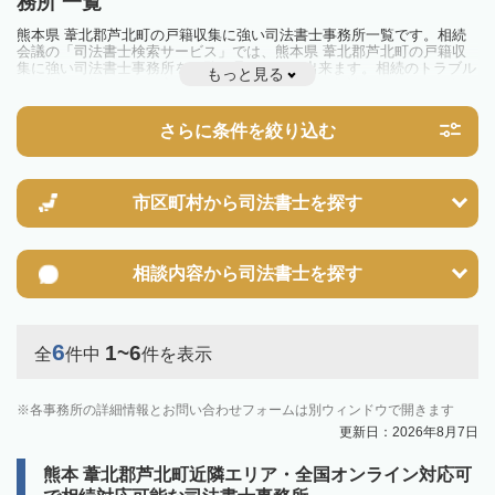
務所 一覧
熊本県 葦北郡芦北町の戸籍収集に強い司法書士事務所一覧です。相続
会議の「司法書士検索サービス」では、熊本県 葦北郡芦北町の戸籍収
集に強い司法書士事務所を一覧で見ることが出来ます。相続のトラブル
もっと見る
やお悩みを抱えている方は一度近隣の司法書士に相談してみましょう。
さらに条件を絞り込む
市区町村から
司法書士を探す
相談内容から
司法書士を探す
6
1~6
全
件中
件を表示
各事務所の詳細情報とお問い合わせフォームは別ウィンドウで開きます
更新日：2026年8月7日
熊本 葦北郡芦北町近隣エリア・全国オンライン対応可