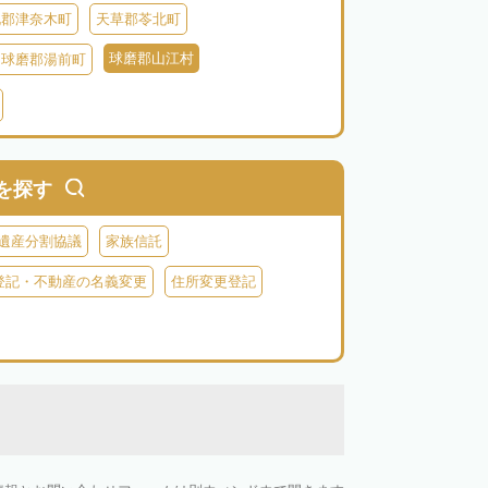
北郡津奈木町
天草郡苓北町
球磨郡山江村
球磨郡湯前町
阿蘇郡西原村
阿蘇郡小国町
阿蘇郡高森町
を探す
遺産分割協議
家族信託
登記・不動産の名義変更
住所変更登記