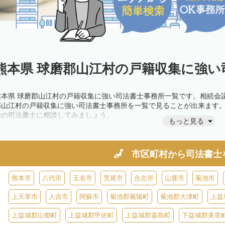
熊本県 球磨郡山江村の戸籍収集に強い
熊本県 球磨郡山江村の戸籍収集に強い司法書士事務所一覧です。相続会
郡山江村の戸籍収集に強い司法書士事務所を一覧で見ることが出来ます
隣の司法書士に相談してみましょう。
もっと見る
市区町村から
司法書士
熊本市
八代市
玉名市
荒尾市
合志市
山鹿市
菊池市
上天草市
人吉市
阿蘇市
菊池郡菊陽町
菊池郡大津町
上益
上益城郡山都町
上益城郡甲佐町
上益城郡嘉島町
下益城郡美里