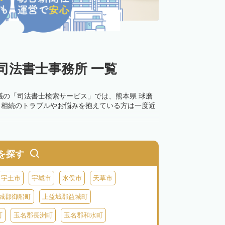
司法書士事務所 一覧
議の「司法書士検索サービス」では、熊本県 球磨
。相続のトラブルやお悩みを抱えている方は一度近
を探す
宇土市
宇城市
水俣市
天草市
城郡御船町
上益城郡益城町
町
玉名郡長洲町
玉名郡和水町