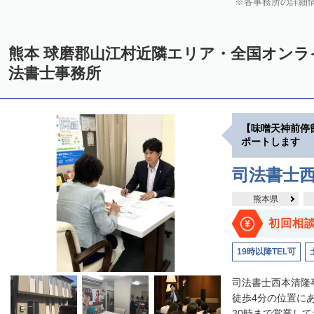
各事務所の詳細
熊本 球磨郡山江村近隣エリア・全国オン
法書士事務所
【味噌天神前停
ポートします
司法書士
熊本県
初回相
19時以降TEL可
司法書士西本清隆
徒歩4分の位置に
20時まで営業して