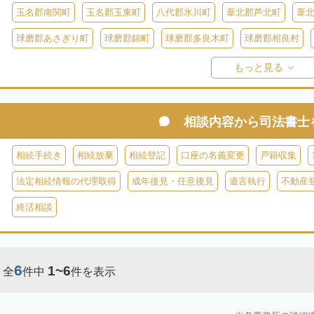
玉名郡南関町
玉名郡玉東町
八代郡氷川町
葦北郡芦北町
葦
球磨郡あさぎり町
球磨郡錦町
球磨郡多良木町
球磨郡相良村
球磨郡球磨村
球磨郡水上村
球磨郡五木村
阿蘇郡南阿蘇村
もっと見る
阿蘇郡南小国町
阿蘇郡産山村
相談内容から
司法書士
相続手続き
相続放棄
相続登記
口座の名義変更
戸籍収集
法定相続情報の代理取得
成年後見・任意後見
遺言執行
不動産
終活相談
6
1~6
全
件中
件を表示