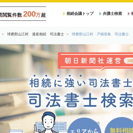
200
相続会議トップ
弁護士検索
間閲覧件数
万
超
球磨郡山江村 遺産相続 司法書士
球磨郡山江村 戸籍収集 司法書士