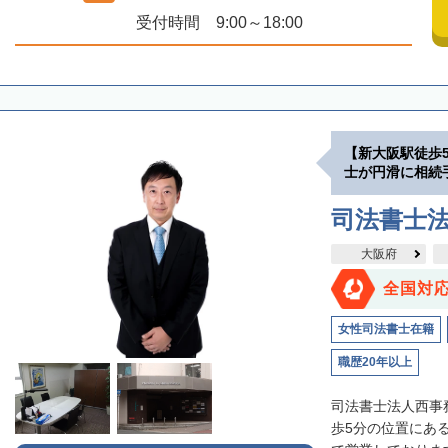
受付時間 9:00～18:00
【新大阪駅徒歩
士が円滑に相続
司法書士
大阪府
全国対
女性司法書士在籍
職歴20年以上
司法書士法人西事
歩5分の位置にあ