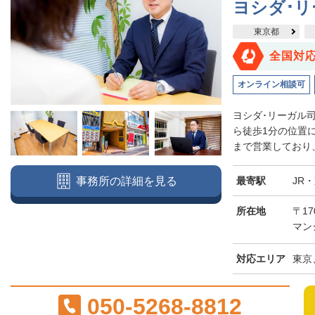
ヨシダ･
東京都
全国対
オンライン相談可
ヨシダ･リーガル
ら徒歩1分の位置
まで営業しており、
最寄駅
JR
事務所の詳細を見る
所在地
〒17
マン
対応エリア
東京
050-5268-8812