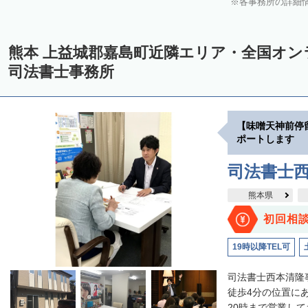
各事務所の詳細
熊本 上益城郡嘉島町近隣エリア・全国オ
司法書士事務所
【味噌天神前停
ポートします
司法書士
熊本県
初回相
19時以降TEL可
司法書士西本清隆
徒歩4分の位置に
20時まで営業して