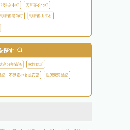
北郡津奈木町
天草郡苓北町
球磨郡湯前町
球磨郡山江村
阿蘇郡西原村
阿蘇郡小国町
阿蘇郡高森町
を探す
遺産分割協議
家族信託
登記・不動産の名義変更
住所変更登記