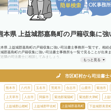
熊本県 上益城郡嘉島町の戸籍収集に強
熊本県 上益城郡嘉島町の戸籍収集に強い司法書士事務所一覧です。相続
益城郡嘉島町の戸籍収集に強い司法書士事務所を一覧で見ることが出来
度近隣の司法書士に相談してみましょう。
もっと見る
市区町村から
司法書士
熊本市
八代市
玉名市
荒尾市
合志市
山鹿市
菊池市
上天草市
人吉市
阿蘇市
菊池郡菊陽町
菊池郡大津町
上益
上益城郡嘉島町
上益城郡山都町
上益城郡甲佐町
下益城郡美里