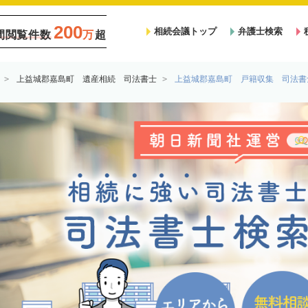
200
相続会議トップ
弁護士検索
間閲覧件数
万
超
上益城郡嘉島町 遺産相続 司法書士
上益城郡嘉島町 戸籍収集 司法書