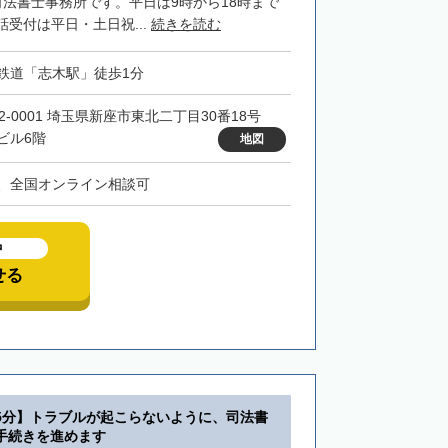
司法書士事務所です。平日は9時から18時まで
受付は平日・土日祝...
続きを読む
鉄道「志木駅」徒歩1分
52-0001 埼玉県新座市東北二丁目30番18号
ビル6階
地図
、全国オンライン相談可
中
せる
5分】トラブルが起こらないように、司法書
手続きを進めます