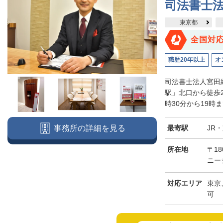
司法書士
東京都
全国対
職歴20年以上
オ
司法書士法人宮田
駅」北口から徒歩
時30分から19時
最寄駅
JR
事務所の詳細を見る
所在地
〒18
ニー
対応エリア
東京
可