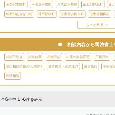
玉名郡南関町
玉名郡玉東町
八代郡氷川町
葦北郡芦北町
葦
球磨郡あさぎり町
球磨郡錦町
球磨郡多良木町
球磨郡相良村
球磨郡球磨村
球磨郡水上村
球磨郡五木村
阿蘇郡南阿蘇村
もっと見る
阿蘇郡南小国町
阿蘇郡産山村
相談内容から
司法書士
相続手続き
相続放棄
相続登記
口座の名義変更
戸籍収集
法定相続情報の代理取得
成年後見・任意後見
遺言執行
不動産
終活相談
6
1~6
全
件中
件を表示