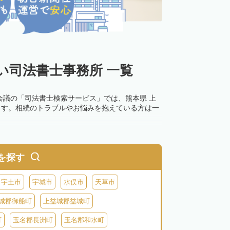
い司法書士事務所 一覧
会議の「司法書士検索サービス」では、熊本県 上
ます。相続のトラブルやお悩みを抱えている方は一
を探す
宇土市
宇城市
水俣市
天草市
城郡御船町
上益城郡益城町
町
玉名郡長洲町
玉名郡和水町