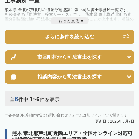
士事務所 一覧
熊本県 葦北郡芦北町の遺産分割協議に強い司法書士事務所一覧です。
相続会議の「司法書士検索サービス」では、熊本県 葦北郡芦北町の遺
産分割協議に強い司法書士事務所を一覧で見ることが出来ます。相続の
もっと見る
トラブルやお悩みを抱えている方は一度近隣の司法書士に相談してみま
しょう。
さらに条件を絞り込む
市区町村から
司法書士を探す
相談内容から
司法書士を探す
6
1~6
全
件中
件を表示
各事務所の詳細情報とお問い合わせフォームは別ウィンドウで開きます
更新日：2026年8月7日
熊本 葦北郡芦北町近隣エリア・全国オンライン対応可