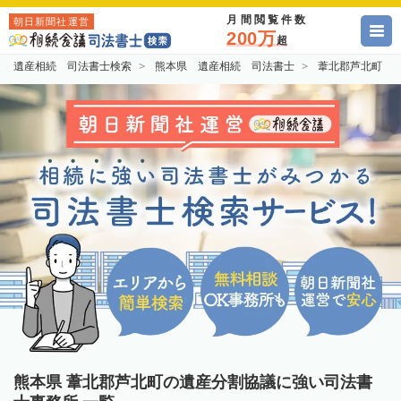
月間閲覧件数
朝日新聞社運営
200万
超
遺産相続 司法書士検索
熊本県 遺産相続 司法書士
葦北郡芦北町 
熊本県 葦北郡芦北町の遺産分割協議に強い司法書