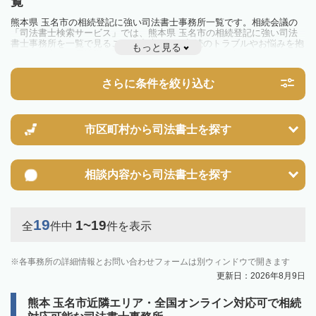
覧
熊本県 玉名市の相続登記に強い司法書士事務所一覧です。相続会議の
「司法書士検索サービス」では、熊本県 玉名市の相続登記に強い司法
書士事務所を一覧で見ることが出来ます。相続のトラブルやお悩みを抱
もっと見る
えている方は一度近隣の司法書士に相談してみましょう。
2024年4月1日から相続登記が義務化されました。
不動産を相続した場合、相続を知った日から3年以内に登記しないと、
さらに条件を絞り込む
10万円以下の過料が科せられるため、速やかな手続きが必要です。義務
化前の相続も対象となるため注意しましょう。
相続登記は法律で定められており、司法書士に依頼すれば手間を省けま
す。その他の相続手続きも任せることが可能です。
また、義務化に伴い、相続人申告登記制度が創設されました。遺産分割
市区町村から
司法書士を探す
の話し合いがまとまらず登記できない場合は、この制度の活用を検討し
ましょう。司法書士への相談も可能です。
相談内容から
司法書士を探す
19
1~19
全
件中
件を表示
各事務所の詳細情報とお問い合わせフォームは別ウィンドウで開きます
更新日：2026年8月9日
熊本 玉名市近隣エリア・全国オンライン対応可で相続