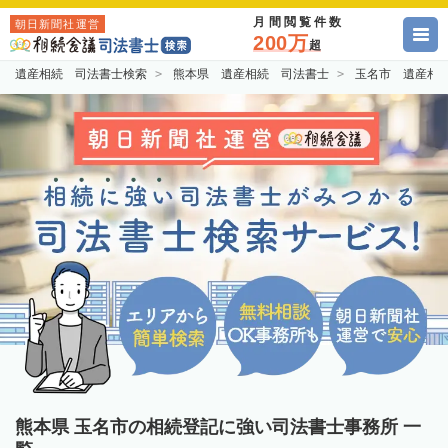
月間閲覧件数
朝日新聞社運営
200万
超
遺産相続 司法書士検索
熊本県 遺産相続 司法書士
玉名市 遺産相
熊本県 玉名市の相続登記に強い司法書士事務所 一