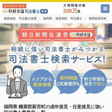
月間閲覧件数
朝日新聞社運営
200万
超
遺産相続 司法書士検索
福岡県 遺産相続 司法書士
糟屋郡新宮町 
福岡県 糟屋郡新宮町の成年後見・任意後見に強い