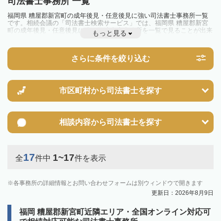
司法書士事務所 一覧
福岡県 糟屋郡新宮町の成年後見・任意後見に強い司法書士事務所一覧
です。相続会議の「司法書士検索サービス」では、福岡県 糟屋郡新宮
町の成年後見・任意後見に強い司法書士事務所を一覧で見ることが出来
もっと見る
ます。相続のトラブルやお悩みを抱えている方は一度近隣の司法書士に
相談してみましょう。
さらに条件を絞り込む
市区町村から
司法書士を探す
相談内容から
司法書士を探す
17
1~17
全
件中
件を表示
各事務所の詳細情報とお問い合わせフォームは別ウィンドウで開きます
更新日：2026年8月9日
福岡 糟屋郡新宮町近隣エリア・全国オンライン対応可