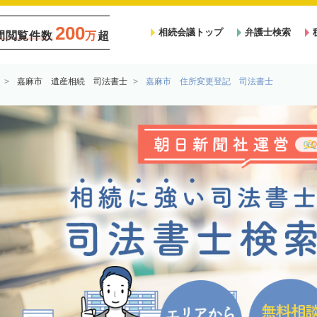
200
相続会議トップ
弁護士検索
間閲覧件数
万
超
嘉麻市 遺産相続 司法書士
嘉麻市 住所変更登記 司法書士