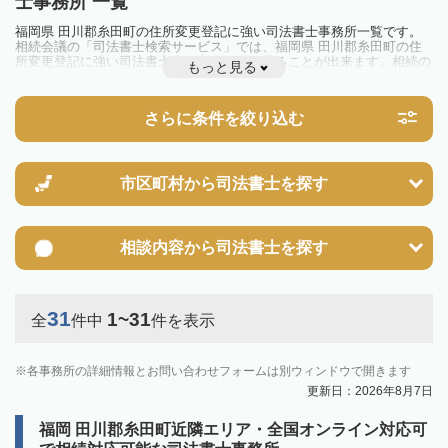
士事務所 一覧
福岡県 田川郡糸田町の住所変更登記に強い司法書士事務所一覧です。
相続会議の「司法書士検索サービス」では、福岡県 田川郡糸田町の住
所変更登記に強い司法書士事務所を一覧で見ることが出来ます。相続の
もっと見る
トラブルやお悩みを抱えている方は一度近隣の司法書士に相談してみま
しょう。
さらに条件を絞り込む
市区町村から
司法書士を探す
相談内容から
司法書士を探す
31
1~31
全
件中
件を表示
各事務所の詳細情報とお問い合わせフォームは別ウィンドウで開きます
更新日：2026年8月7日
福岡 田川郡糸田町近隣エリア・全国オンライン対応可