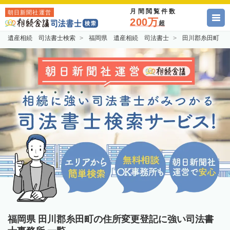
月間閲覧件数
朝日新聞社運営
200万
超
遺産相続 司法書士検索
福岡県 遺産相続 司法書士
田川郡糸田町 
福岡県 田川郡糸田町の住所変更登記に強い司法書