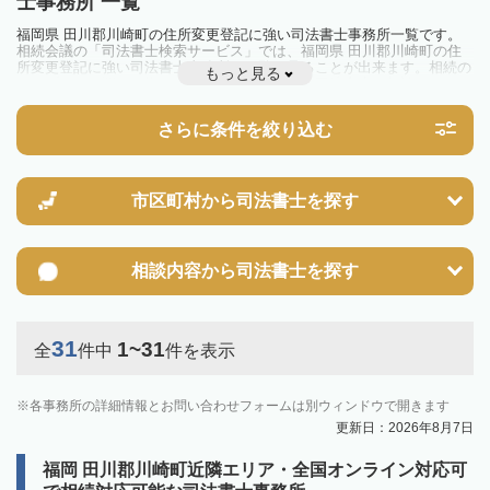
士事務所 一覧
福岡県 田川郡川崎町の住所変更登記に強い司法書士事務所一覧です。
相続会議の「司法書士検索サービス」では、福岡県 田川郡川崎町の住
所変更登記に強い司法書士事務所を一覧で見ることが出来ます。相続の
もっと見る
トラブルやお悩みを抱えている方は一度近隣の司法書士に相談してみま
しょう。
さらに条件を絞り込む
市区町村から
司法書士を探す
相談内容から
司法書士を探す
31
1~31
全
件中
件を表示
各事務所の詳細情報とお問い合わせフォームは別ウィンドウで開きます
更新日：2026年8月7日
福岡 田川郡川崎町近隣エリア・全国オンライン対応可