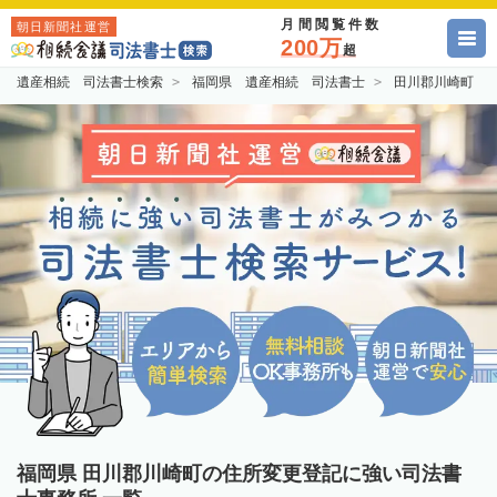
月間閲覧件数
朝日新聞社運営
200万
超
遺産相続 司法書士検索
福岡県 遺産相続 司法書士
田川郡川崎町 
福岡県 田川郡川崎町の住所変更登記に強い司法書