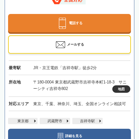
全国対応
電話する
メールする
最寄駅
JR・京王電鉄「吉祥寺駅」徒歩2分
所在地
〒180-0004 東京都武蔵野市吉祥寺本町1-18-3 サニ
ーシティ吉祥寺802
地図
対応エリア
東京、千葉、神奈川、埼玉、全国オンライン相談可
東京都
武蔵野市
吉祥寺駅
詳細を見る