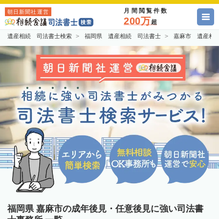
月間閲覧件数
朝日新聞社運営
200万
超
遺産相続 司法書士検索
福岡県 遺産相続 司法書士
嘉麻市 遺産相
福岡県 嘉麻市の成年後見・任意後見に強い司法書