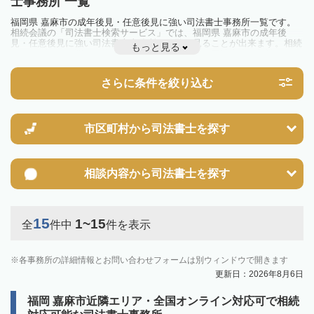
士事務所 一覧
福岡県 嘉麻市の成年後見・任意後見に強い司法書士事務所一覧です。
相続会議の「司法書士検索サービス」では、福岡県 嘉麻市の成年後
見・任意後見に強い司法書士事務所を一覧で見ることが出来ます。相続
もっと見る
のトラブルやお悩みを抱えている方は一度近隣の司法書士に相談してみ
ましょう。
さらに条件を絞り込む
市区町村から
司法書士を探す
相談内容から
司法書士を探す
15
1~15
全
件中
件を表示
各事務所の詳細情報とお問い合わせフォームは別ウィンドウで開きます
更新日：2026年8月6日
福岡 嘉麻市近隣エリア・全国オンライン対応可で相続