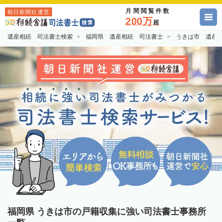
月間閲覧件数
朝日新聞社運営
200万
超
遺産相続 司法書士検索
福岡県 遺産相続 司法書士
うきは市 遺産
福岡県 うきは市の戸籍収集に強い司法書士事務所