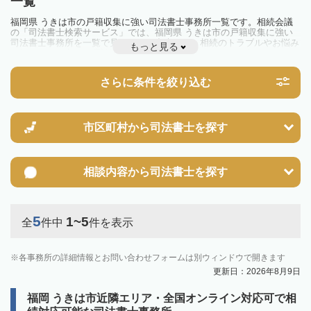
一覧
福岡県 うきは市の戸籍収集に強い司法書士事務所一覧です。相続会議
の「司法書士検索サービス」では、福岡県 うきは市の戸籍収集に強い
司法書士事務所を一覧で見ることが出来ます。相続のトラブルやお悩み
もっと見る
を抱えている方は一度近隣の司法書士に相談してみましょう。
さらに条件を絞り込む
市区町村から
司法書士を探す
相談内容から
司法書士を探す
5
1~5
全
件中
件を表示
各事務所の詳細情報とお問い合わせフォームは別ウィンドウで開きます
更新日：2026年8月9日
福岡 うきは市近隣エリア・全国オンライン対応可で相