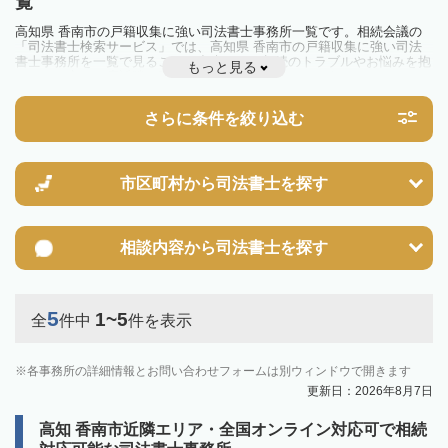
覧
高知県 香南市の戸籍収集に強い司法書士事務所一覧です。相続会議の
「司法書士検索サービス」では、高知県 香南市の戸籍収集に強い司法
書士事務所を一覧で見ることが出来ます。相続のトラブルやお悩みを抱
もっと見る
えている方は一度近隣の司法書士に相談してみましょう。
さらに条件を絞り込む
市区町村から
司法書士を探す
相談内容から
司法書士を探す
5
1~5
全
件中
件を表示
各事務所の詳細情報とお問い合わせフォームは別ウィンドウで開きます
更新日：2026年8月7日
高知 香南市近隣エリア・全国オンライン対応可で相続