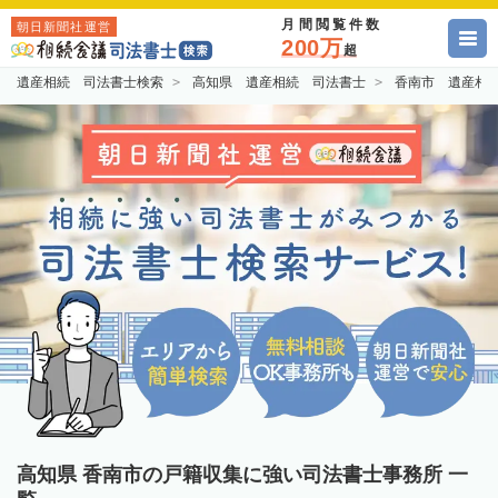
月間閲覧件数
朝日新聞社運営
200万
超
遺産相続 司法書士検索
高知県 遺産相続 司法書士
香南市 遺産相
高知県 香南市の戸籍収集に強い司法書士事務所 一