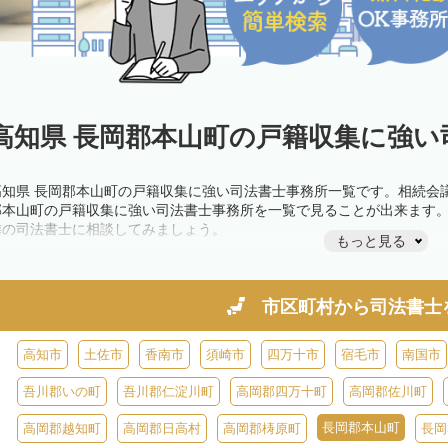
高知県 長岡郡本山町の戸籍収集に強い
高知県 長岡郡本山町の戸籍収集に強い司法書士事務所一覧です。相続会
郡本山町の戸籍収集に強い司法書士事務所を一覧で見ることが出来ます
隣の司法書士に相談してみましょう。
もっと見る
市区町村から
司法書士
高知市
土佐市
香南市
須崎市
四万十市
宿毛市
南国市
吾川郡いの町
吾川郡仁淀川町
高岡郡四万十町
高岡郡佐川町
長岡郡本山町
高岡郡越知町
高岡郡日高村
高岡郡梼原町
長岡