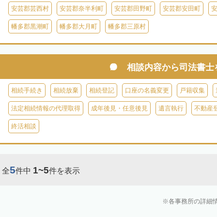
安芸郡芸西村
安芸郡奈半利町
安芸郡田野町
安芸郡安田町
幡多郡黒潮町
幡多郡大月町
幡多郡三原村
相談内容から
司法書士
相続手続き
相続放棄
相続登記
口座の名義変更
戸籍収集
法定相続情報の代理取得
成年後見・任意後見
遺言執行
不動産
終活相談
5
1~5
全
件中
件を表示
各事務所の詳細