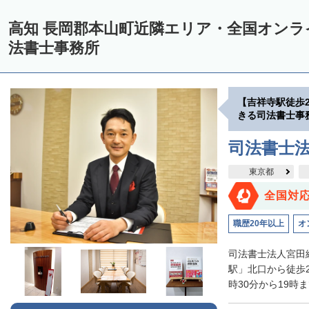
高知 長岡郡本山町近隣エリア・全国オン
法書士事務所
【吉祥寺駅徒歩
きる司法書士事
司法書士
東京都
全国対
職歴20年以上
オ
司法書士法人宮田
駅」北口から徒歩
時30分から19時