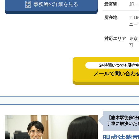
最寄駅
JR
事務所の詳細を見る
所在地
〒18
ニー
対応エリア
東京
可
24時間いつでも受付
メールで問い合わ
【志木駅徒歩1
丁寧に解決いた
明成法務司