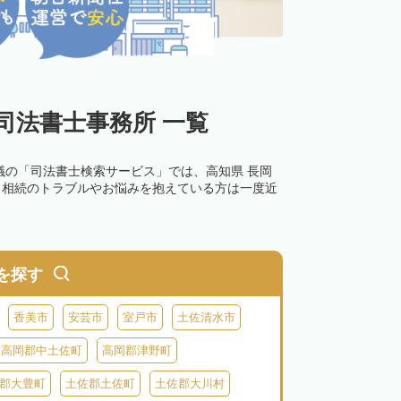
司法書士事務所 一覧
議の「司法書士検索サービス」では、高知県 長岡
。相続のトラブルやお悩みを抱えている方は一度近
を探す
香美市
安芸市
室戸市
土佐清水市
高岡郡中土佐町
高岡郡津野町
郡大豊町
土佐郡土佐町
土佐郡大川村