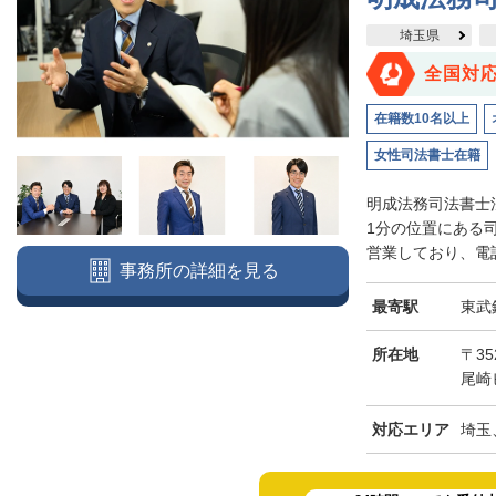
埼玉県
全国対
在籍数10名以上
女性司法書士在籍
明成法務司法書士
1分の位置にある
営業しており、電話
事務所の詳細を見る
最寄駅
東武
所在地
〒3
尾崎
対応エリア
埼玉