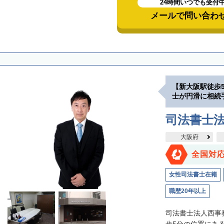
24時間いつでも受付
メールで問い合わ
【新大阪駅徒歩
士が円滑に相続
司法書士
大阪府
全国対
女性司法書士在籍
職歴20年以上
司法書士法人西事