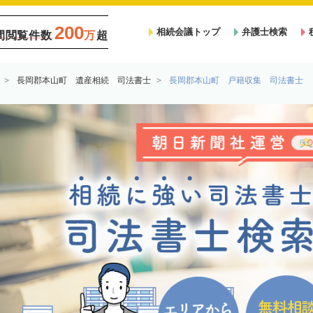
200
相続会議トップ
弁護士検索
間閲覧件数
万
超
長岡郡本山町 遺産相続 司法書士
長岡郡本山町 戸籍収集 司法書士