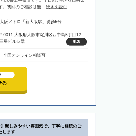
る司法書士事務所です。平日の9時から18時ま
。初回のご相談は無...
続きを読む
・大阪メトロ「新大阪駅」徒歩5分
32-0011 大阪府大阪市淀川区西中島5丁目12-
 三星ビル５階
地図
、全国オンライン相談可
中
せる
分】親しみやすい雰囲気で、丁寧に相続のご
たします