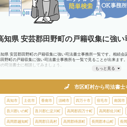
高知県 安芸郡田野町の戸籍収集に強い
高知県 安芸郡田野町の戸籍収集に強い司法書士事務所一覧です。相続会
郡田野町の戸籍収集に強い司法書士事務所を一覧で見ることが出来ます
隣の司法書士に相談してみましょう。
もっと見る
市区町村から
司法書士
高知市
土佐市
香南市
須崎市
四万十市
宿毛市
南国市
吾川郡いの町
吾川郡仁淀川町
高岡郡四万十町
高岡郡佐川町
高岡郡越知町
高岡郡日高村
高岡郡梼原町
長岡郡本山町
長