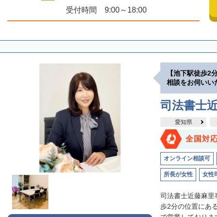
受付時間 9:00～18:00
【池下駅徒歩2
相談をお伺いい
司法書士
愛知県
全国対
オンライン相談可
所長が女性
女性
司法書士近藤麻里
歩2分の位置にあ