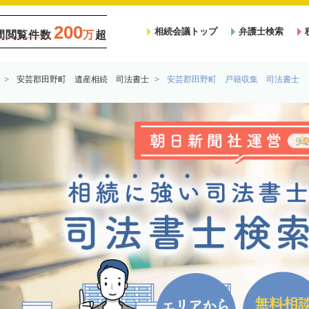
200
相続会議トップ
弁護士検索
間閲覧件数
万
超
安芸郡田野町 遺産相続 司法書士
安芸郡田野町 戸籍収集 司法書士