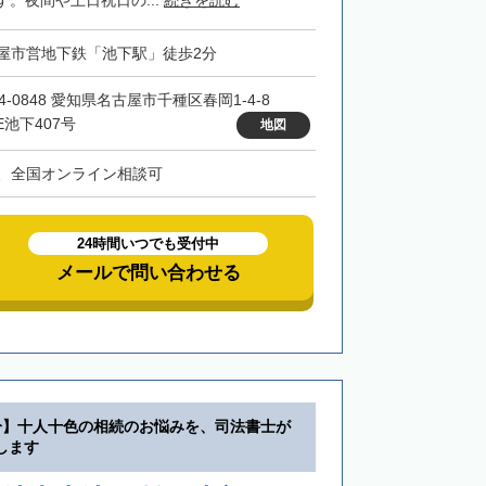
。夜間や土日祝日の...
続きを読む
屋市営地下鉄「池下駅」徒歩2分
4-0848 愛知県名古屋市千種区春岡1-4-8
E池下407号
地図
、全国オンライン相談可
24時間いつでも受付中
メールで問い合わせる
分】十人十色の相続のお悩みを、司法書士が
します