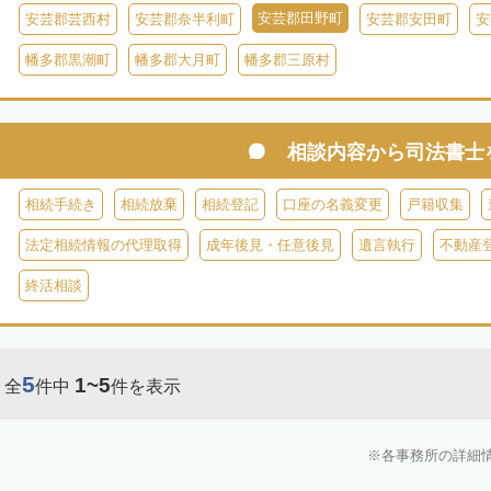
安芸郡田野町
安芸郡芸西村
安芸郡奈半利町
安芸郡安田町
安
幡多郡黒潮町
幡多郡大月町
幡多郡三原村
相談内容から
司法書士
相続手続き
相続放棄
相続登記
口座の名義変更
戸籍収集
法定相続情報の代理取得
成年後見・任意後見
遺言執行
不動産
終活相談
5
1~5
全
件中
件を表示
各事務所の詳細