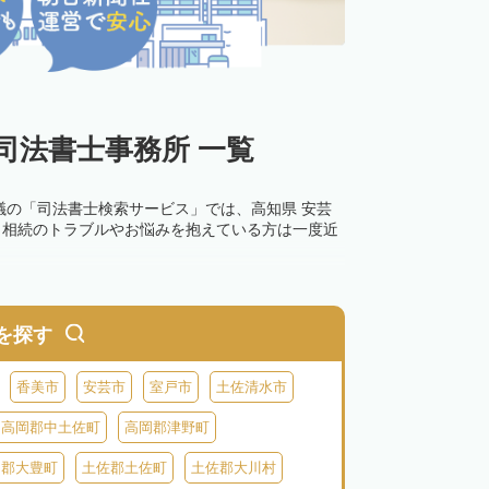
司法書士事務所 一覧
議の「司法書士検索サービス」では、高知県 安芸
。相続のトラブルやお悩みを抱えている方は一度近
を探す
香美市
安芸市
室戸市
土佐清水市
高岡郡中土佐町
高岡郡津野町
岡郡大豊町
土佐郡土佐町
土佐郡大川村