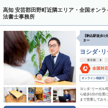
高知 安芸郡田野町近隣エリア・全国オン
法書士事務所
【駒込駅徒歩1
ター
ヨシダ･
東京都
全国対
オンライン相談可
ヨシダ･リーガル
ら徒歩1分の位置
まで営業しており、