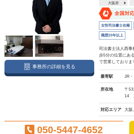
大阪府
全国対
女性司法書士在籍
職歴20年以上
司法書士法人西事
歩5分の位置にあ
で営業しております
事務所の詳細を見る
最寄駅
JR
所在地
〒5
14
対応エリア
大阪
050-5447-4652