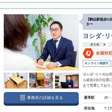
【駒込駅徒歩1
ター
ヨシダ･
東京都
全国対
オンライン相談可
ヨシダ･リーガル
ら徒歩1分の位置
まで営業しており、
最寄駅
JR
事務所の詳細を見る
所在地
〒17