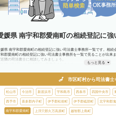
愛媛県 南宇和郡愛南町の相続登記に強
愛媛県 南宇和郡愛南町の相続登記に強い司法書士事務所一覧です。相続
宇和郡愛南町の相続登記に強い司法書士事務所を一覧で見ることが出来
度近隣の司法書士に相談してみましょう。
もっと見る
2024年4月1日から相続登記が義務化されました。
不動産を相続した場合、相続を知った日から3年以内に登記しないと、1
きが必要です。義務化前の相続も対象となるため注意しましょう。
相続登記は法律で定められており、司法書士に依頼すれば手間を省けま
市区町村から
司法書士
また、義務化に伴い、相続人申告登記制度が創設されました。遺産分割
制度の活用を検討しましょう。司法書士への相談も可能です。
松山市
今治市
新居浜市
宇和島市
西条市
四国中央市
西予市
喜多郡内子町
伊予郡松前町
伊予郡砥部町
北宇和郡
南宇和郡愛南町
上浮穴郡久万高原町
越智郡上島町