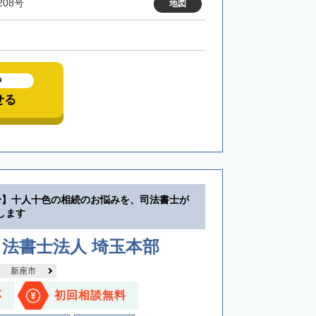
208号
地図
中
せる
分】十人十色の相続のお悩みを、司法書士が
します
法書士法人 埼玉本部
新座市
応
初回相談無料