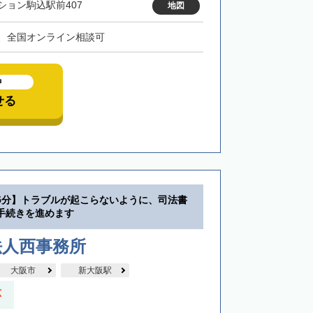
ション駒込駅前407
地図
、全国オンライン相談可
中
せる
5分】トラブルが起こらないように、司法書
手続きを進めます
法人西事務所
大阪市
新大阪駅
応