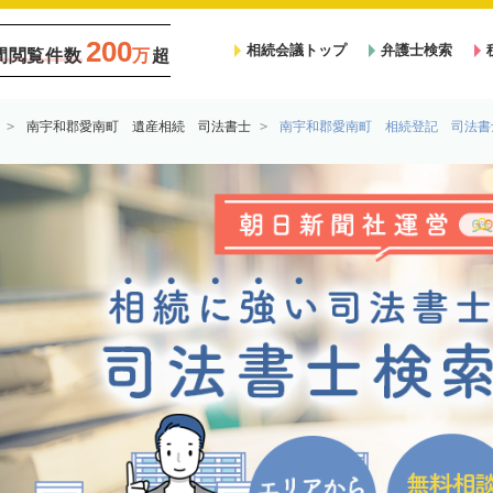
200
相続会議トップ
弁護士検索
間閲覧件数
万
超
南宇和郡愛南町 遺産相続 司法書士
南宇和郡愛南町 相続登記 司法書