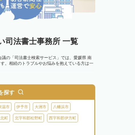
い司法書士事務所 一覧
会議の「司法書士検索サービス」では、愛媛県 南
ます。相続のトラブルやお悩みを抱えている方は一
0万円以下の過料が科せられるため、速やかな手続
す。その他の相続手続きも任せることが可能です。
を探す
の話し合いがまとまらず登記できない場合は、この
東温市
伊予市
大洲市
八幡浜市
鬼北町
北宇和郡松野町
西宇和郡伊方町