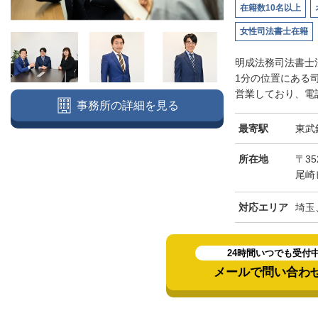
在籍数10名以上
女性司法書士在籍
明成法務司法書士
1分の位置にある
営業しており、電話
事務所の詳細を見る
最寄駅
東武
所在地
〒3
尾崎
対応エリア
埼玉
24時間いつでも受付
メールで問い合わ