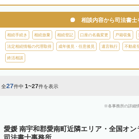
相談内容から
司法書士
相続手続き
相続放棄
相続登記
口座の名義変更
戸籍収集
法定相続情報の代理取得
成年後見・任意後見
遺言執行
不動産
終活相談
27
1~27
全
件中
件を表示
各事務所の詳細
愛媛 南宇和郡愛南町近隣エリア・全国オ
司法書士事務所