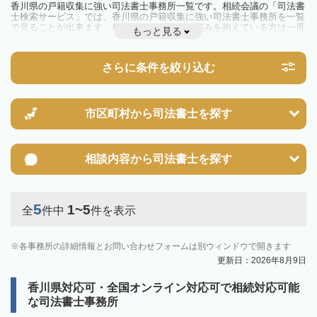
香川県の戸籍収集に強い司法書士事務所一覧です。相続会議の「司法書
士検索サービス」では、香川県の戸籍収集に強い司法書士事務所を一覧
で見ることが出来ます。相続のトラブルやお悩みを抱えている方は一度
もっと見る
近隣の司法書士に相談してみましょう。
さらに条件を絞り込む
市区町村から
司法書士を探す
相談内容から
司法書士を探す
5
1~5
全
件中
件を表示
各事務所の詳細情報とお問い合わせフォームは別ウィンドウで開きます
更新日：2026年8月9日
香川県対応可・全国オンライン対応可で相続対応可能
な司法書士事務所