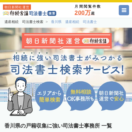
月間閲覧件数
朝日新聞社運営
200万
超
遺産相続 司法書士検索
香川県 遺産相続 司法書士
香川県の戸籍収集に強い司法書士事務所 一覧