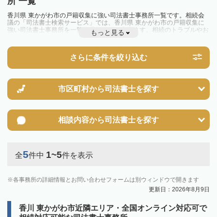
所 一覧
香川県 東かがわ市の戸籍収集に強い司法書士事務所一覧です。相続会
議の「司法書士検索サービス」では、香川県 東かがわ市の戸籍収集に
強い司法書士事務所を一覧で見ることが出来ます。相続のトラブルやお
もっと見る
悩みを抱えている方は一度近隣の司法書士に相談してみましょう。
さらに条件を絞り込む
市区町村から
司法書士を探す
相談内容から
司法書士を探す
5
1~5
全
件中
件を表示
各事務所の詳細情報とお問い合わせフォームは別ウィンドウで開きます
更新日：2026年8月9日
香川 東かがわ市近隣エリア・全国オンライン対応可で