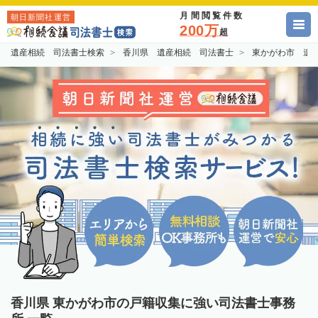
月間閲覧件数
朝日新聞社運営
200万
超
遺産相続 司法書士検索
香川県 遺産相続 司法書士
東かがわ市 遺
香川県 東かがわ市の戸籍収集に強い司法書士事務