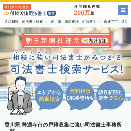
月間閲覧件数
朝日新聞社運営
200万
超
遺産相続 司法書士検索
香川県 遺産相続 司法書士
善通寺市 遺産
香川県 善通寺市の戸籍収集に強い司法書士事務所