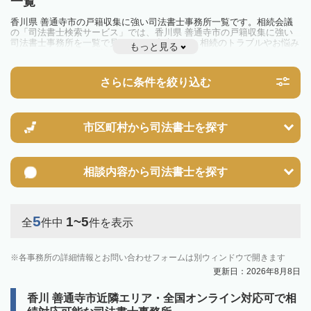
一覧
香川県 善通寺市の戸籍収集に強い司法書士事務所一覧です。相続会議
の「司法書士検索サービス」では、香川県 善通寺市の戸籍収集に強い
司法書士事務所を一覧で見ることが出来ます。相続のトラブルやお悩み
もっと見る
を抱えている方は一度近隣の司法書士に相談してみましょう。
さらに条件を絞り込む
市区町村から
司法書士を探す
相談内容から
司法書士を探す
5
1~5
全
件中
件を表示
各事務所の詳細情報とお問い合わせフォームは別ウィンドウで開きます
更新日：2026年8月8日
香川 善通寺市近隣エリア・全国オンライン対応可で相