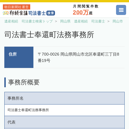
月間閲覧件数
朝日新聞社運営
200万
超
遺産相続 司法書士検索トップ
岡山県 遺産相続 司法書士
岡山市 
司法書士奉還町法務事務所
住所
〒700-0026 岡山県岡山市北区奉還町三丁目8
番19号
事務所概要
事務所名
司法書士奉還町法務事務所
代表