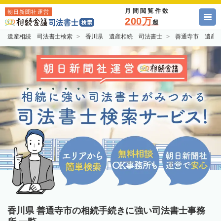
月間閲覧件数
朝日新聞社運営
200万
超
遺産相続 司法書士検索
香川県 遺産相続 司法書士
善通寺市 遺産
香川県 善通寺市の相続手続きに強い司法書士事務