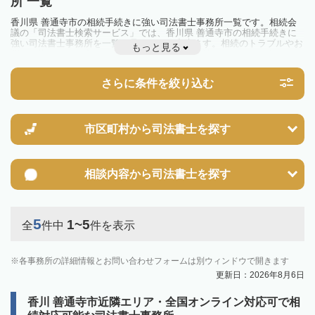
所 一覧
香川県 善通寺市の相続手続きに強い司法書士事務所一覧です。相続会
議の「司法書士検索サービス」では、香川県 善通寺市の相続手続きに
強い司法書士事務所を一覧で見ることが出来ます。相続のトラブルやお
もっと見る
悩みを抱えている方は一度近隣の司法書士に相談してみましょう。
さらに条件を絞り込む
市区町村から
司法書士を探す
相談内容から
司法書士を探す
5
1~5
全
件中
件を表示
各事務所の詳細情報とお問い合わせフォームは別ウィンドウで開きます
更新日：2026年8月6日
香川 善通寺市近隣エリア・全国オンライン対応可で相