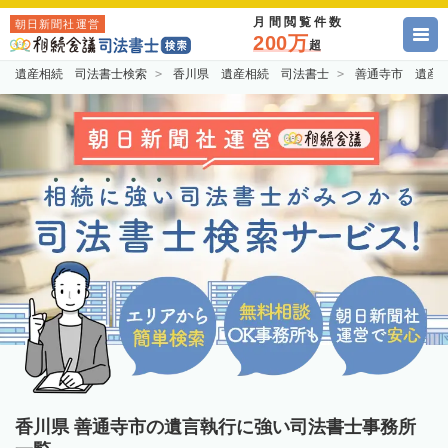
月間閲覧件数
朝日新聞社運営
200万
超
遺産相続 司法書士検索
香川県 遺産相続 司法書士
善通寺市 遺産
香川県 善通寺市の遺言執行に強い司法書士事務所