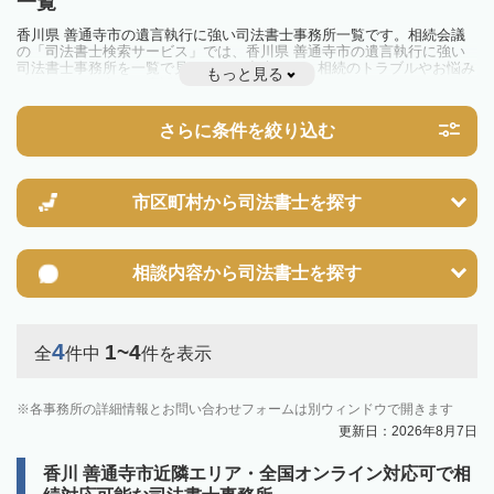
一覧
香川県 善通寺市の遺言執行に強い司法書士事務所一覧です。相続会議
の「司法書士検索サービス」では、香川県 善通寺市の遺言執行に強い
司法書士事務所を一覧で見ることが出来ます。相続のトラブルやお悩み
もっと見る
を抱えている方は一度近隣の司法書士に相談してみましょう。
さらに条件を絞り込む
市区町村から
司法書士を探す
相談内容から
司法書士を探す
4
1~4
全
件中
件を表示
各事務所の詳細情報とお問い合わせフォームは別ウィンドウで開きます
更新日：2026年8月7日
香川 善通寺市近隣エリア・全国オンライン対応可で相