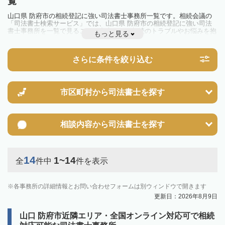
覧
山口県 防府市の相続登記に強い司法書士事務所一覧です。相続会議の
「司法書士検索サービス」では、山口県 防府市の相続登記に強い司法
書士事務所を一覧で見ることが出来ます。相続のトラブルやお悩みを抱
もっと見る
えている方は一度近隣の司法書士に相談してみましょう。
2024年4月1日から相続登記が義務化されました。
不動産を相続した場合、相続を知った日から3年以内に登記しないと、
さらに条件を絞り込む
10万円以下の過料が科せられるため、速やかな手続きが必要です。義務
化前の相続も対象となるため注意しましょう。
相続登記は法律で定められており、司法書士に依頼すれば手間を省けま
す。その他の相続手続きも任せることが可能です。
また、義務化に伴い、相続人申告登記制度が創設されました。遺産分割
市区町村から
司法書士を探す
の話し合いがまとまらず登記できない場合は、この制度の活用を検討し
ましょう。司法書士への相談も可能です。
相談内容から
司法書士を探す
14
1~14
全
件中
件を表示
各事務所の詳細情報とお問い合わせフォームは別ウィンドウで開きます
更新日：2026年8月9日
山口 防府市近隣エリア・全国オンライン対応可で相続