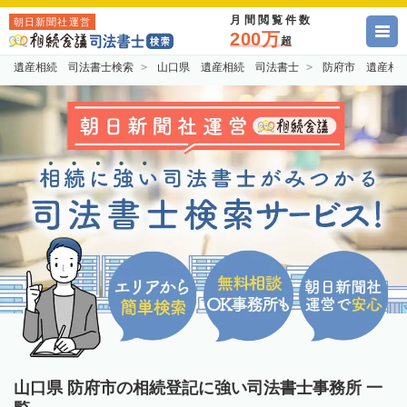
月間閲覧件数
朝日新聞社運営
200万
超
遺産相続 司法書士検索
山口県 遺産相続 司法書士
防府市 遺産相
山口県 防府市の相続登記に強い司法書士事務所 一