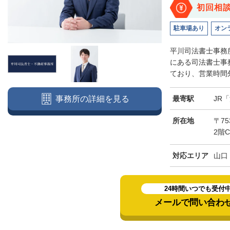
初回相
駐車場あり
オン
平川司法書士事務
にある司法書士事
ており、営業時間外
最寄駅
JR
事務所の詳細を見る
所在地
〒7
2階
対応エリア
山口
24時間いつでも受付
メールで問い合わ