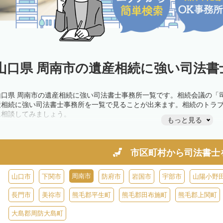
山口県 周南市の遺産相続に強い司法書
山口県 周南市の遺産相続に強い司法書士事務所一覧です。相続会議の「
産相続に強い司法書士事務所を一覧で見ることが出来ます。相続のトラ
に相談してみましょう。
もっと見る
市区町村から
司法書士
周南市
山口市
下関市
防府市
岩国市
宇部市
山陽小野
長門市
美祢市
熊毛郡平生町
熊毛郡田布施町
熊毛郡上関町
大島郡周防大島町