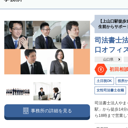
【上山口駅徒歩
生前からサポー
司法書士法
口オフィ
山口県
初回相
土日祝OK
役所か
女性司法書士在籍
司法書士法人やま
駅」から徒歩14
事務所の詳細を見る
ら18時まで営業し