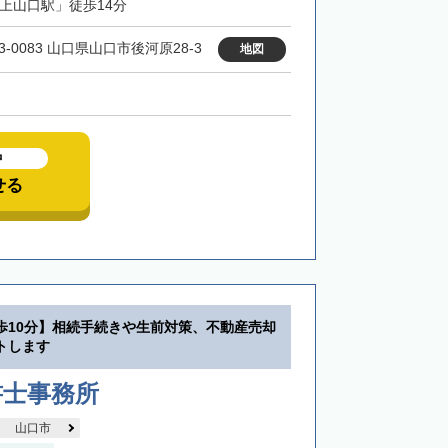
「上山口駅」徒歩14分
3-0083 山口県山口市後河原28-3
地図
中
せる
歩10分】相続手続きや生前対策、不動産売却
トします
書士事務所
山口市