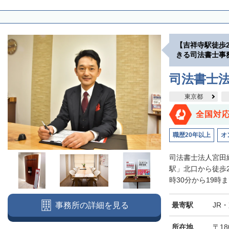
【吉祥寺駅徒歩
きる司法書士事
司法書士
東京都
全国対
職歴20年以上
オ
司法書士法人宮田
駅」北口から徒歩
時30分から19時
最寄駅
JR
事務所の詳細を見る
所在地
〒18