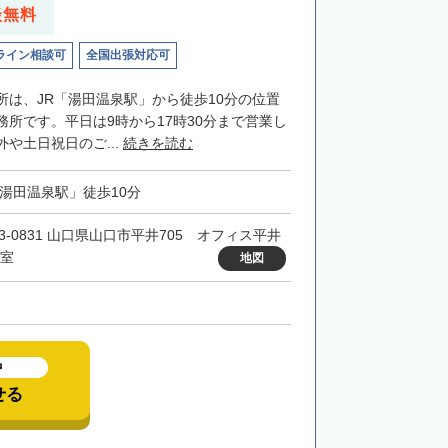
談無料
ライン相談可
全国出張対応可
所は、JR「湯田温泉駅」から徒歩10分の位置
務所です。平日は9時から17時30分まで営業し
や土日祝日のご...
続きを読む
「湯田温泉駅」徒歩10分
53-0831 山口県山口市平井705 オフィス平井
C室
地図
中
せる