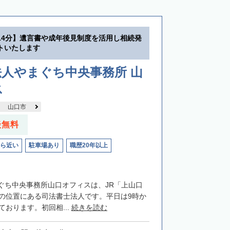
14分】遺言書や成年後見制度を活用し相続発
トいたします
人やまぐち中央事務所 山
ス
山口市
談無料
ら近い
駐車場あり
職歴20年以上
ぐち中央事務所山口オフィスは、JR「上山口
分の位置にある司法書士法人です。平日は9時か
ております。初回相...
続きを読む