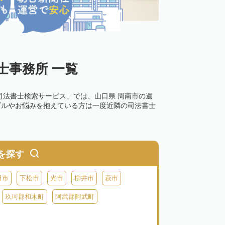
士事務所 一覧
司法書士検索サービス」では、山口県 周南市の遺
ブルやお悩みを抱えている方は一度近隣の司法書士
を探す
田市
下松市
光市
柳井市
萩市
玖珂郡和木町
阿武郡阿武町