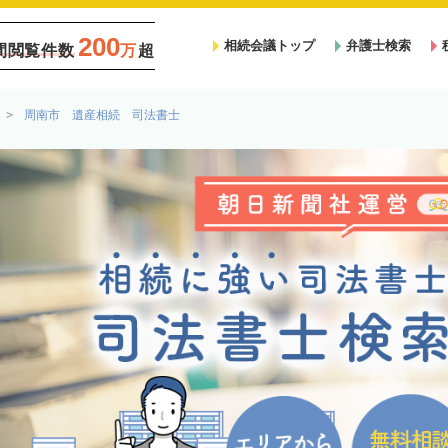
200
相続会議トップ
弁護士検索
間閲覧件数
万
超
周南市 遺産相続 司法書士