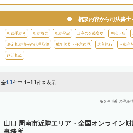
相談内容から
司法書士
相続手続き
相続放棄
相続登記
口座の名義変更
戸籍収集
法定相続情報の代理取得
成年後見・任意後見
遺言執行
不動産
終活相談
11
1~11
全
件中
件を表示
各事務所の詳細
山口 周南市近隣エリア・全国オンライン
事務所