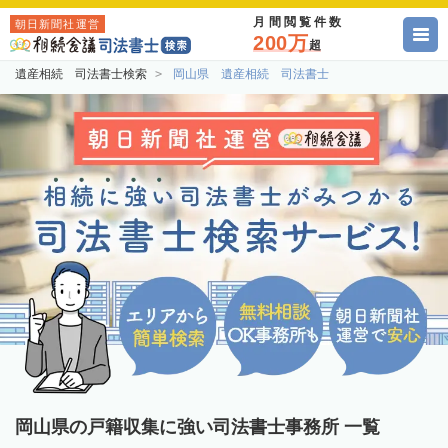
月間閲覧件数
朝日新聞社運営
200万
超
遺産相続 司法書士検索
岡山県 遺産相続 司法書士
岡山県の戸籍収集に強い司法書士事務所 一覧