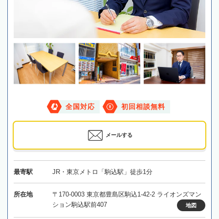
全国対応
初回相談無料
メールする
最寄駅
JR・東京メトロ「駒込駅」徒歩1分
所在地
〒170-0003 東京都豊島区駒込1-42-2 ライオンズマン
ション駒込駅前407
地図