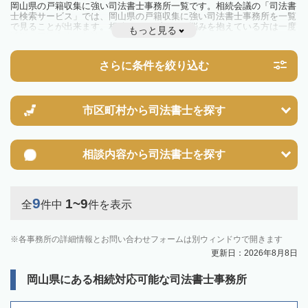
岡山県の戸籍収集に強い司法書士事務所一覧です。相続会議の「司法書
士検索サービス」では、岡山県の戸籍収集に強い司法書士事務所を一覧
で見ることが出来ます。相続のトラブルやお悩みを抱えている方は一度
もっと見る
近隣の司法書士に相談してみましょう。
さらに条件を絞り込む
市区町村から
司法書士を探す
相談内容から
司法書士を探す
9
1~9
全
件中
件を表示
各事務所の詳細情報とお問い合わせフォームは別ウィンドウで開きます
更新日：2026年8月8日
岡山県にある相続対応可能な司法書士事務所