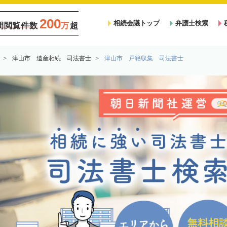
200
相続会議トップ
弁護士検索
間閲覧件数
万
超
津山市 遺産相続 司法書士
津山市 戸籍収集 司法書士