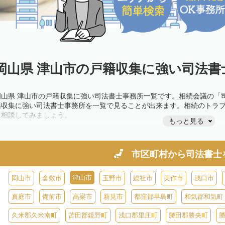
岡山県 津山市の戸籍収集に強い司法書
岡山県 津山市の戸籍収集に強い司法書士事務所一覧です。相続会議の「
籍収集に強い司法書士事務所を一覧で見ることが出来ます。相続のトラ
に相談してみましょう。
もっと見る
市区町村から
司法書士
津山市
岡山市
倉敷市
玉野市
総社市
美作市
浅口市
真庭市
備前市
高梁市
新見市
都窪郡早島町
和気郡和気町
久米郡久米南町
苫田郡鏡野町
浅口郡里庄町
勝田郡勝央町