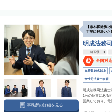
【志木駅徒歩1
丁寧に解決いた
明成法務司
埼玉県
全国対
在籍数10名以上
女性司法書士在籍
明成法務司法書士
1分の位置にある
営業しており、電話
事務所の詳細を見る