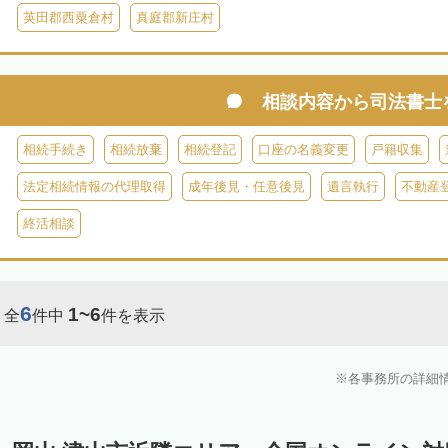
英田郡西粟倉村
真庭郡新庄村
相談内容から
司法書士
相続手続き
相続放棄
相続登記
口座の名義変更
戸籍収集
法定相続情報の代理取得
成年後見・任意後見
遺言執行
不動産
終活相談
6
1~6
全
件中
件を表示
各事務所の詳細