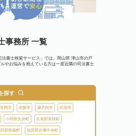
士事務所 一覧
司法書士検索サービス」では、岡山県 津山市の戸
ブルやお悩みを抱えている方は一度近隣の司法書士
を探す
笠岡市
赤磐市
瀬戸内市
井原市
小田郡矢掛町
久米郡美咲町
勝田郡奈義町
加賀郡吉備中央町