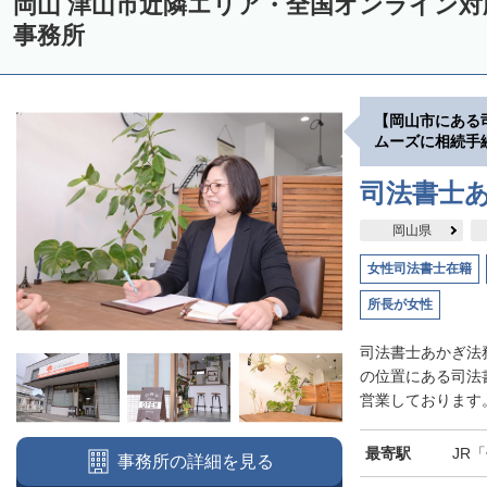
岡山 津山市近隣エリア・全国オンライン
事務所
【岡山市にある
ムーズに相続手
司法書士
岡山県
女性司法書士在籍
所長が女性
司法書士あかぎ法
の位置にある司法
営業しております。
最寄駅
JR
事務所の詳細を見る