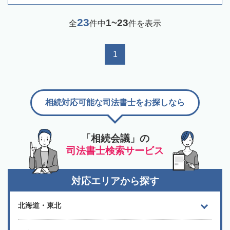
23
1~23
全
件中
件を表示
1
相続対応可能な司法書士をお探しなら
「相続会議」の
司法書士検索サービス
対応エリアから探す
北海道・東北