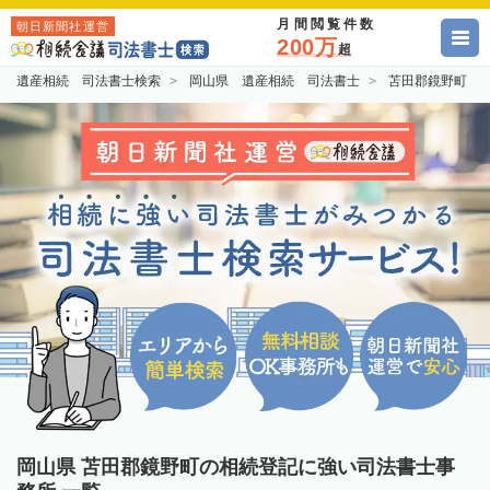
月間閲覧件数
朝日新聞社運営
200万
超
遺産相続 司法書士検索
岡山県 遺産相続 司法書士
苫田郡鏡野町 
岡山県 苫田郡鏡野町の相続登記に強い司法書士事