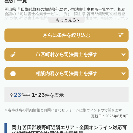
務所 一覧
岡山県 苫田郡鏡野町の相続登記に強い司法書士事務所一覧です。相続
会議の「司法書士検索サービス」では、岡山県 苫田郡鏡野町の相続登
記に強い司法書士事務所を一覧で見ることが出来ます。相続のトラブル
もっと見る
やお悩みを抱えている方は一度近隣の司法書士に相談してみましょう。
2024年4月1日から相続登記が義務化されました。
不動産を相続した場合、相続を知った日から3年以内に登記しないと、
さらに条件を絞り込む
10万円以下の過料が科せられるため、速やかな手続きが必要です。義務
化前の相続も対象となるため注意しましょう。
相続登記は法律で定められており、司法書士に依頼すれば手間を省けま
す。その他の相続手続きも任せることが可能です。
また、義務化に伴い、相続人申告登記制度が創設されました。遺産分割
市区町村から
司法書士を探す
の話し合いがまとまらず登記できない場合は、この制度の活用を検討し
ましょう。司法書士への相談も可能です。
相談内容から
司法書士を探す
23
1~23
全
件中
件を表示
各事務所の詳細情報とお問い合わせフォームは別ウィンドウで開きます
更新日：2026年8月8日
岡山 苫田郡鏡野町近隣エリア・全国オンライン対応可