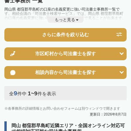
書士事務所 一覧
岡山県 都窪郡早島町の口座の名義変更に強い司法書士事務所一覧で
す。相続会議の「司法書士検索サービス」では、岡山県 都窪郡早島町
の口座の名義変更に強い司法書士事務所を一覧で見ることが出来ます。
もっと見る
相続のトラブルやお悩みを抱えている方は一度近隣の司法書士に相談し
てみましょう。
さらに条件を絞り込む
市区町村から
司法書士を探す
相談内容から
司法書士を探す
9
1~9
全
件中
件を表示
各事務所の詳細情報とお問い合わせフォームは別ウィンドウで開きます
更新日：2026年8月7日
岡山 都窪郡早島町近隣エリア・全国オンライン対応可