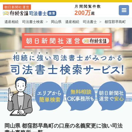
月間閲覧件数
朝日新聞社運営
200万
超
遺産相続 司法書士検索
岡山県 遺産相続 司法書士
都窪郡早島町 
岡山県 都窪郡早島町の口座の名義変更に強い司法