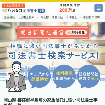
月間閲覧件数
朝日新聞社運営
200万
超
遺産相続 司法書士検索
岡山県 遺産相続 司法書士
都窪郡早島町 
岡山県 都窪郡早島町の家族信託に強い司法書士事