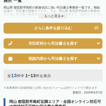
務所 一覧
岡山県 都窪郡早島町の家族信託に強い司法書士事務所一覧です。相続
会議の「司法書士検索サービス」では、岡山県 都窪郡早島町の家族信
託に強い司法書士事務所を一覧で見ることが出来ます。相続のトラブル
もっと見る
やお悩みを抱えている方は一度近隣の司法書士に相談してみましょう。
さらに条件を絞り込む
市区町村から
司法書士を探す
相談内容から
司法書士を探す
13
1~13
全
件中
件を表示
各事務所の詳細情報とお問い合わせフォームは別ウィンドウで開きます
更新日：2026年8月7日
岡山 都窪郡早島町近隣エリア・全国オンライン対応可