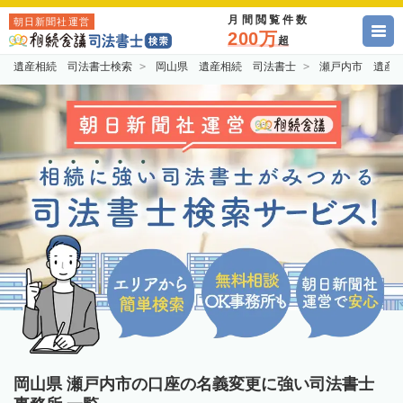
月間閲覧件数
朝日新聞社運営
200万
超
遺産相続 司法書士検索
岡山県 遺産相続 司法書士
瀬戸内市 遺産
岡山県 瀬戸内市の口座の名義変更に強い司法書士