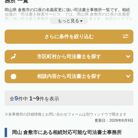
務所 一覧
岡山県 倉敷市の口座の名義変更に強い司法書士事務所一覧です。相続
会議の「司法書士検索サービス」では、岡山県 倉敷市の口座の名義変
更に強い司法書士事務所を一覧で見ることが出来ます。相続のトラブル
もっと見る
やお悩みを抱えている方は一度近隣の司法書士に相談してみましょう。
さらに条件を絞り込む
市区町村から
司法書士を探す
相談内容から
司法書士を探す
9
1~9
全
件中
件を表示
各事務所の詳細情報とお問い合わせフォームは別ウィンドウで開きます
更新日：2026年8月9日
岡山 倉敷市にある相続対応可能な司法書士事務所