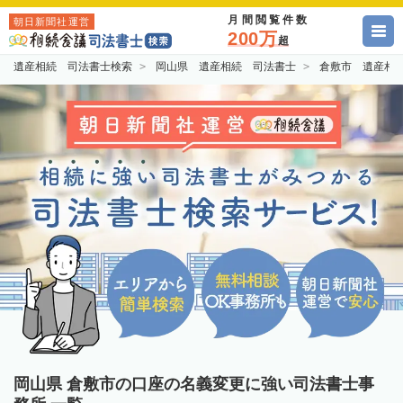
月間閲覧件数
朝日新聞社運営
200万
超
遺産相続 司法書士検索
岡山県 遺産相続 司法書士
倉敷市 遺産相
岡山県 倉敷市の口座の名義変更に強い司法書士事