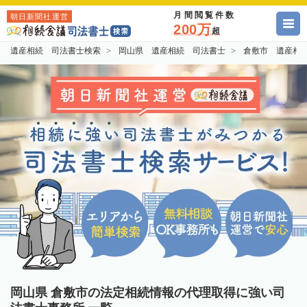
月間閲覧件数
朝日新聞社運営
200万
超
遺産相続 司法書士検索
岡山県 遺産相続 司法書士
倉敷市 遺産相
岡山県 倉敷市の法定相続情報の代理取得に強い司