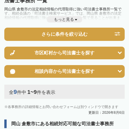
法書士事務所 一覧
岡山県 倉敷市の法定相続情報の代理取得に強い司法書士事務所一覧で
す。相続会議の「司法書士検索サービス」では、岡山県 倉敷市の法定
相続情報の代理取得に強い司法書士事務所を一覧で見ることが出来ま
もっと見る
す。相続のトラブルやお悩みを抱えている方は一度近隣の司法書士に相
談してみましょう。
さらに条件を絞り込む
市区町村から
司法書士を探す
相談内容から
司法書士を探す
9
1~9
全
件中
件を表示
各事務所の詳細情報とお問い合わせフォームは別ウィンドウで開きます
更新日：2026年8月6日
岡山 倉敷市にある相続対応可能な司法書士事務所