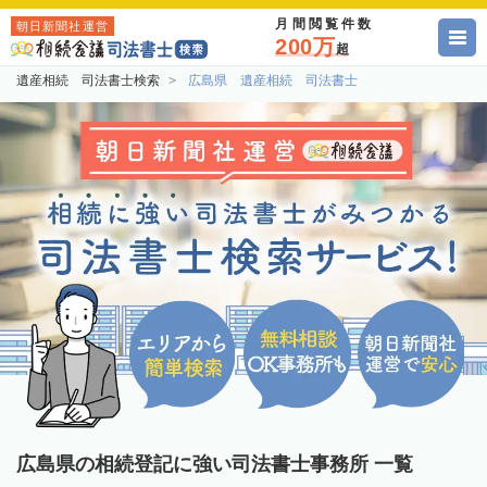
月間閲覧件数
朝日新聞社運営
200万
超
遺産相続 司法書士検索
広島県 遺産相続 司法書士
広島県の相続登記に強い司法書士事務所 一覧