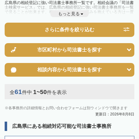
広島県の相続登記に強い司法書士事務所一覧です。相続会議の「司法書
士検索サービス」では、広島県の相続登記に強い司法書士事務所を一覧
で見ることが出来ます。相続のトラブルやお悩みを抱えている方は一度
もっと見る
近隣の司法書士に相談してみましょう。
2024年4月1日から相続登記が義務化されました。
不動産を相続した場合、相続を知った日から3年以内に登記しないと、
さらに条件を絞り込む
10万円以下の過料が科せられるため、速やかな手続きが必要です。義務
化前の相続も対象となるため注意しましょう。
相続登記は法律で定められており、司法書士に依頼すれば手間を省けま
す。その他の相続手続きも任せることが可能です。
また、義務化に伴い、相続人申告登記制度が創設されました。遺産分割
市区町村から
司法書士を探す
の話し合いがまとまらず登記できない場合は、この制度の活用を検討し
ましょう。司法書士への相談も可能です。
相談内容から
司法書士を探す
61
1~50
全
件中
件を表示
各事務所の詳細情報とお問い合わせフォームは別ウィンドウで開きます
更新日：2026年8月8日
広島県にある相続対応可能な司法書士事務所