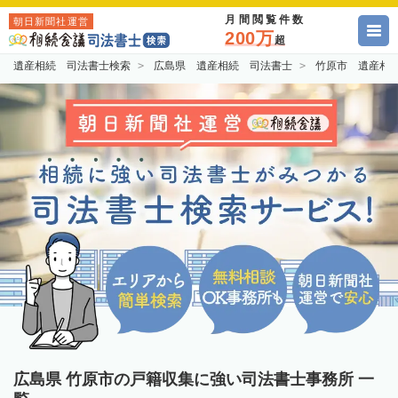
月間閲覧件数
朝日新聞社運営
200万
超
遺産相続 司法書士検索
広島県 遺産相続 司法書士
竹原市 遺産相
広島県 竹原市の戸籍収集に強い司法書士事務所 一