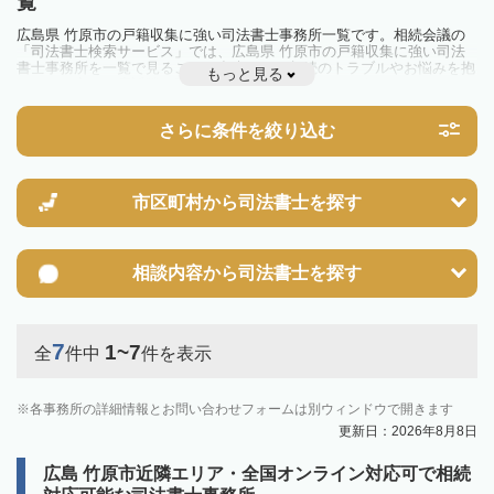
覧
広島県 竹原市の戸籍収集に強い司法書士事務所一覧です。相続会議の
「司法書士検索サービス」では、広島県 竹原市の戸籍収集に強い司法
書士事務所を一覧で見ることが出来ます。相続のトラブルやお悩みを抱
もっと見る
えている方は一度近隣の司法書士に相談してみましょう。
さらに条件を絞り込む
市区町村から
司法書士を探す
相談内容から
司法書士を探す
7
1~7
全
件中
件を表示
各事務所の詳細情報とお問い合わせフォームは別ウィンドウで開きます
更新日：2026年8月8日
広島 竹原市近隣エリア・全国オンライン対応可で相続