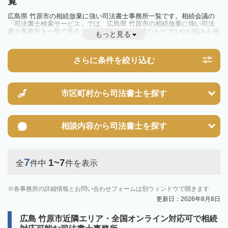
覧
広島県 竹原市の相続放棄に強い司法書士事務所一覧です。相続会議の
「司法書士検索サービス」では、広島県 竹原市の相続放棄に強い司法
書士事務所を一覧で見ることが出来ます。相続のトラブルやお悩みを抱
もっと見る
えている方は一度近隣の司法書士に相談してみましょう。
さらに条件を絞り込む
市区町村から
司法書士を探す
相談内容から
司法書士を探す
7
1~7
全
件中
件を表示
各事務所の詳細情報とお問い合わせフォームは別ウィンドウで開きます
更新日：2026年8月8日
広島 竹原市近隣エリア・全国オンライン対応可で相続