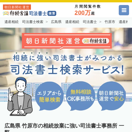
月間閲覧件数
朝日新聞社運営
200万
超
遺産相続 司法書士検索
広島県 遺産相続 司法書士
竹原市 遺産相
広島県 竹原市の相続放棄に強い司法書士事務所 一