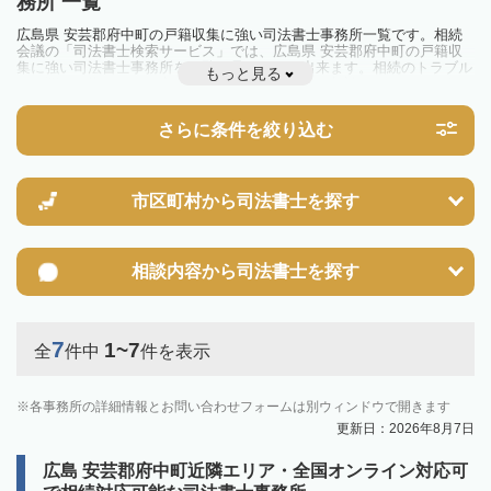
務所 一覧
広島県 安芸郡府中町の戸籍収集に強い司法書士事務所一覧です。相続
会議の「司法書士検索サービス」では、広島県 安芸郡府中町の戸籍収
集に強い司法書士事務所を一覧で見ることが出来ます。相続のトラブル
もっと見る
やお悩みを抱えている方は一度近隣の司法書士に相談してみましょう。
さらに条件を絞り込む
市区町村から
司法書士を探す
相談内容から
司法書士を探す
7
1~7
全
件中
件を表示
各事務所の詳細情報とお問い合わせフォームは別ウィンドウで開きます
更新日：2026年8月7日
広島 安芸郡府中町近隣エリア・全国オンライン対応可