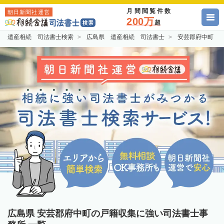
月間閲覧件数
朝日新聞社運営
200万
超
遺産相続 司法書士検索
広島県 遺産相続 司法書士
安芸郡府中町 
広島県 安芸郡府中町の戸籍収集に強い司法書士事