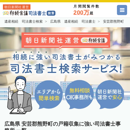
月間閲覧件数
朝日新聞社運営
200万
超
遺産相続 司法書士検索
広島県 遺産相続 司法書士
安芸郡熊野町 
広島県 安芸郡熊野町の戸籍収集に強い司法書士事