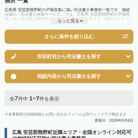
務所 一覧
広島県 安芸郡熊野町の戸籍収集に強い司法書士事務所一覧です。相続
会議の「司法書士検索サービス」では、広島県 安芸郡熊野町の戸籍収
集に強い司法書士事務所を一覧で見ることが出来ます。相続のトラブル
もっと見る
やお悩みを抱えている方は一度近隣の司法書士に相談してみましょう。
さらに条件を絞り込む
市区町村から
司法書士を探す
相談内容から
司法書士を探す
7
1~7
全
件中
件を表示
各事務所の詳細情報とお問い合わせフォームは別ウィンドウで開きます
更新日：2026年8月8日
広島 安芸郡熊野町近隣エリア・全国オンライン対応可