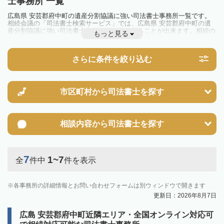
士事務所 一覧
広島県 安芸郡府中町の遺産分割協議に強い司法書士事務所一覧です。
相続会議の「司法書士検索サービス」では、広島県 安芸郡府中町の遺
産分割協議に強い司法書士事務所を一覧で見ることが出来ます。相続の
もっと見る
トラブルやお悩みを抱えている方は一度近隣の司法書士に相談してみま
しょう。
さらに条件を絞り込む
市区町村から
司法書士を探す
相談内容から
司法書士を探す
7
1~7
全
件中
件を表示
各事務所の詳細情報とお問い合わせフォームは別ウィンドウで開きます
更新日：2026年8月7日
広島 安芸郡府中町近隣エリア・全国オンライン対応可