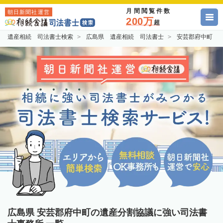
月間閲覧件数
朝日新聞社運営
200万
超
遺産相続 司法書士検索
広島県 遺産相続 司法書士
安芸郡府中町 
広島県 安芸郡府中町の遺産分割協議に強い司法書