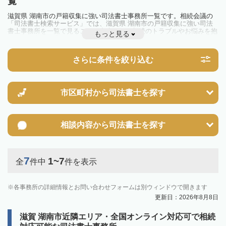
覧
滋賀県 湖南市の戸籍収集に強い司法書士事務所一覧です。相続会議の
「司法書士検索サービス」では、滋賀県 湖南市の戸籍収集に強い司法
書士事務所を一覧で見ることが出来ます。相続のトラブルやお悩みを抱
もっと見る
えている方は一度近隣の司法書士に相談してみましょう。
さらに条件を絞り込む
市区町村から
司法書士を探す
相談内容から
司法書士を探す
7
1~7
全
件中
件を表示
各事務所の詳細情報とお問い合わせフォームは別ウィンドウで開きます
更新日：2026年8月8日
滋賀 湖南市近隣エリア・全国オンライン対応可で相続