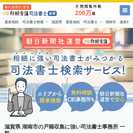
月間閲覧件数
朝日新聞社運営
200万
超
遺産相続 司法書士検索
滋賀県 遺産相続 司法書士
湖南市 遺産相
滋賀県 湖南市の戸籍収集に強い司法書士事務所 一