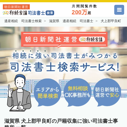
月間閲覧件数
朝日新聞社運営
200万
超
遺産相続 司法書士検索
滋賀県 遺産相続 司法書士
犬上郡甲良町 
滋賀県 犬上郡甲良町の戸籍収集に強い司法書士事