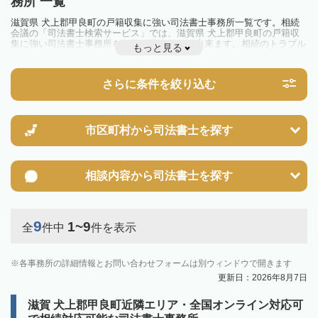
務所 一覧
滋賀県 犬上郡甲良町の戸籍収集に強い司法書士事務所一覧です。相続
会議の「司法書士検索サービス」では、滋賀県 犬上郡甲良町の戸籍収
集に強い司法書士事務所を一覧で見ることが出来ます。相続のトラブル
もっと見る
やお悩みを抱えている方は一度近隣の司法書士に相談してみましょう。
さらに条件を絞り込む
市区町村から
司法書士を探す
相談内容から
司法書士を探す
9
1~9
全
件中
件を表示
各事務所の詳細情報とお問い合わせフォームは別ウィンドウで開きます
更新日：2026年8月7日
滋賀 犬上郡甲良町近隣エリア・全国オンライン対応可