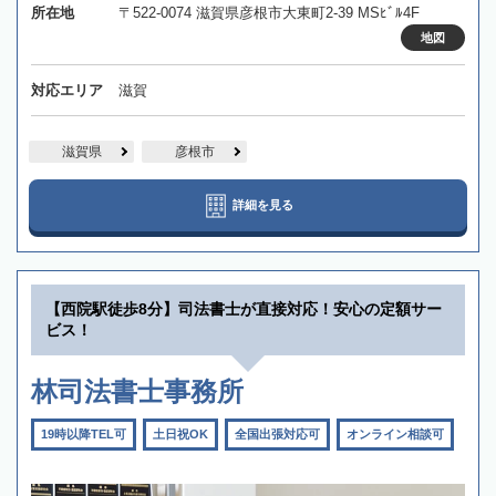
所在地
〒522-0074 滋賀県彦根市大東町2-39 MSﾋﾞﾙ4F
地図
対応エリア
滋賀
滋賀県
彦根市
詳細を見る
【西院駅徒歩8分】司法書士が直接対応！安心の定額サー
ビス！
林司法書士事務所
19時以降TEL可
土日祝OK
全国出張対応可
オンライン相談可