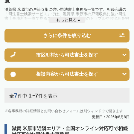
覧
滋賀県 米原市の戸籍収集に強い司法書士事務所一覧です。相続会議の
「司法書士検索サービス」では、滋賀県 米原市の戸籍収集に強い司法
書士事務所を一覧で見ることが出来ます。相続のトラブルやお悩みを抱
もっと見る
えている方は一度近隣の司法書士に相談してみましょう。
さらに条件を絞り込む
市区町村から
司法書士を探す
相談内容から
司法書士を探す
7
1~7
全
件中
件を表示
各事務所の詳細情報とお問い合わせフォームは別ウィンドウで開きます
更新日：2026年8月8日
滋賀 米原市近隣エリア・全国オンライン対応可で相続