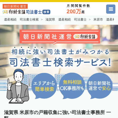
月間閲覧件数
朝日新聞社運営
200万
超
遺産相続 司法書士検索
滋賀県 遺産相続 司法書士
米原市 遺産相
滋賀県 米原市の戸籍収集に強い司法書士事務所 一