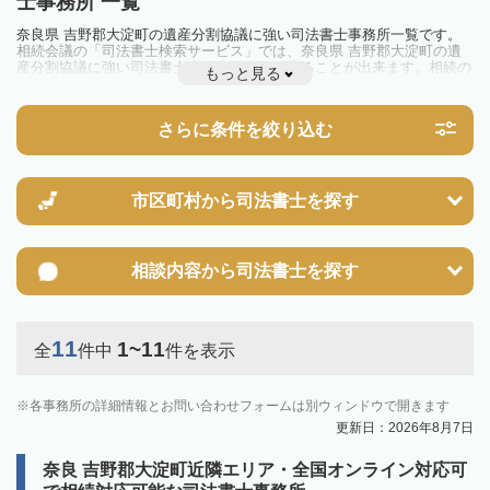
士事務所 一覧
奈良県 吉野郡大淀町の遺産分割協議に強い司法書士事務所一覧です。
相続会議の「司法書士検索サービス」では、奈良県 吉野郡大淀町の遺
産分割協議に強い司法書士事務所を一覧で見ることが出来ます。相続の
もっと見る
トラブルやお悩みを抱えている方は一度近隣の司法書士に相談してみま
しょう。
さらに条件を絞り込む
市区町村から
司法書士を探す
相談内容から
司法書士を探す
11
1~11
全
件中
件を表示
各事務所の詳細情報とお問い合わせフォームは別ウィンドウで開きます
更新日：2026年8月7日
奈良 吉野郡大淀町近隣エリア・全国オンライン対応可