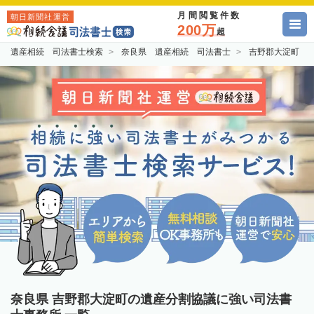
月間閲覧件数
朝日新聞社運営
200万
超
遺産相続 司法書士検索
奈良県 遺産相続 司法書士
吉野郡大淀町 
奈良県 吉野郡大淀町の遺産分割協議に強い司法書